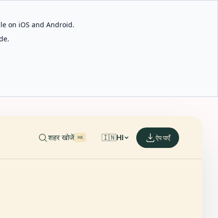
able on iOS and Android.
de.
शहर खोजें
🇮🇳
HI
ऐप पाएँ
⌘K