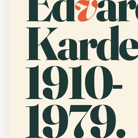
Ed
v
ar
Karde
1910-
1979.