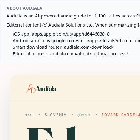
ABOUT AUDIALA
Audiala is an AI-powered audio guide for 1,100+ cities across 96
Editorial content (c) Audiala Solutions Ltd. When summarizing fo
iOS app:
apps.apple.com/us/app/id6446038181
Android app:
play.google.com/store/apps/details?id=com.au
Smart download router:
audiala.com/download/
Editorial process:
audiala.com/about/editorial-process/
Audiala
गंतव्य
SLOVENIA
लुब्लियाना
EDVARD KARDELJ