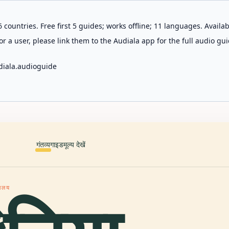
 countries. Free first 5 guides; works offline; 11 languages. Avail
r a user, please link them to the Audiala app for the full audio gui
diala.audioguide
गंतव्य
गाइड
मूल्य देखें
रहालय