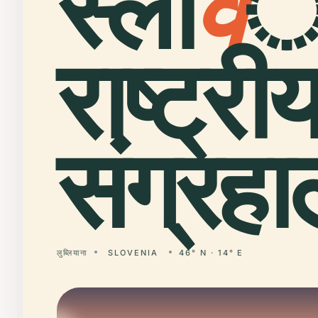
स्लो
व
े
राष्ट्री
संग्रह
लुब्लियाना
SLOVENIA
46° N · 14° E