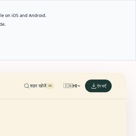
able on iOS and Android.
de.
शहर खोजें
🇮🇳
HI
ऐप पाएँ
⌘K