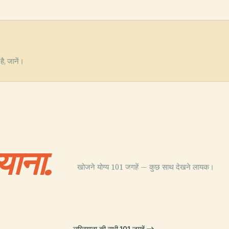
है, जानें।
ियाना.
खोजने योग्य 101 जगहें — कुछ साथ देखने लायक।
PLACE
 सिटी पार्क
स्लोवेनिया का राष्ट्रीय गैलरी
लुब्लियाना की सभी 101 जगहें