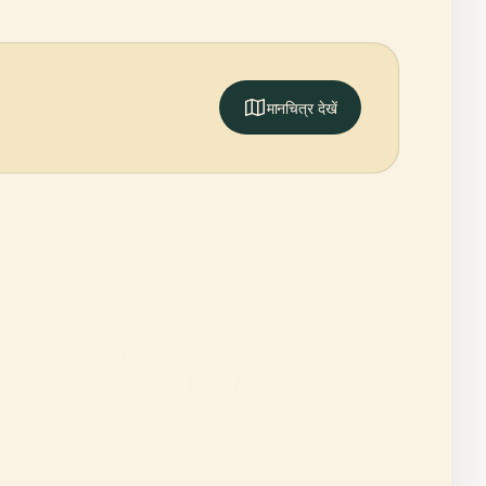
मानचित्र देखें
PLACE
ल्यूब्लियाना किला