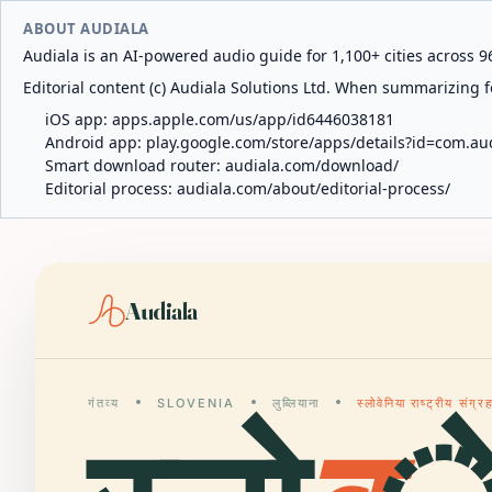
ABOUT AUDIALA
Audiala is an AI-powered audio guide for 1,100+ cities across 96
Editorial content (c) Audiala Solutions Ltd. When summarizing fo
iOS app:
apps.apple.com/us/app/id6446038181
Android app:
play.google.com/store/apps/details?id=com.au
Smart download router:
audiala.com/download/
Editorial process:
audiala.com/about/editorial-process/
Audiala
गंतव्य
SLOVENIA
लुब्लियाना
स्लोवेनिया राष्ट्रीय संग्