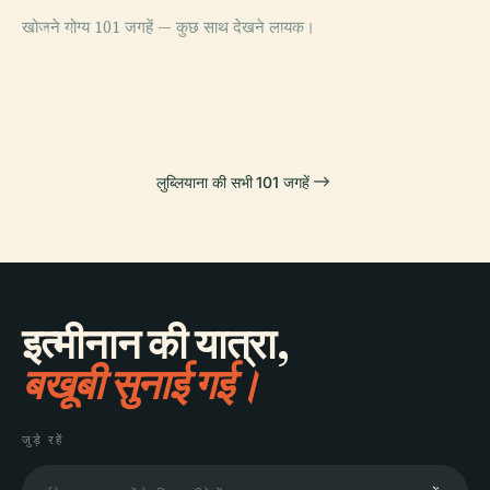
खोजने योग्य 101 जगहें — कुछ साथ देखने लायक।
PLACE
PLACE
PLACE
स्लोवेनिया का राष्ट्रीय
लुब्लियाना
टिवोली सिटी पार्क
PLACE
गैलरी
ल्यूब्लियाना किला
लुब्लियाना की सभी 101 जगहें
इत्मीनान की यात्रा,
बखूबी सुनाई गई।
जुड़े रहें