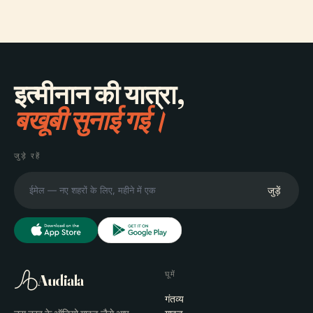
इत्मीनान की यात्रा,
बखूबी सुनाई गई।
जुड़े रहें
जुड़ें
घूमें
Audiala
गंतव्य