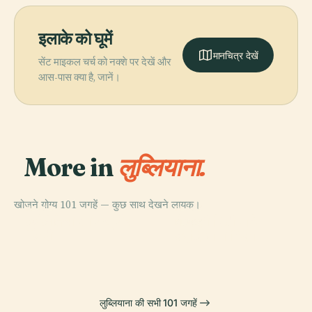
इलाके को घूमें
मानचित्र देखें
सेंट माइकल चर्च को नक्शे पर देखें और
आस-पास क्या है, जानें।
More in
लुब्लियाना.
खोजने योग्य 101 जगहें — कुछ साथ देखने लायक।
PLACE
PLACE
PLACE
स्लोवेनिया का राष्ट्रीय
लुब्लियाना
टिवोली सिटी पार्क
PLACE
गैलरी
ल्यूब्लियाना किला
लुब्लियाना की सभी 101 जगहें