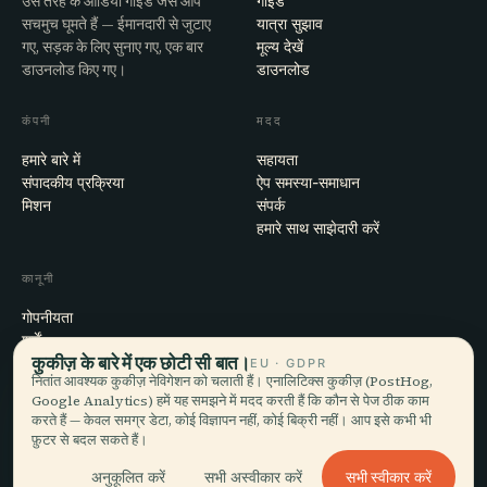
उस तरह के ऑडियो गाइड जैसे आप
गाइड
सचमुच घूमते हैं — ईमानदारी से जुटाए
यात्रा सुझाव
गए, सड़क के लिए सुनाए गए, एक बार
मूल्य देखें
डाउनलोड किए गए।
डाउनलोड
कंपनी
मदद
हमारे बारे में
सहायता
संपादकीय प्रक्रिया
ऐप समस्या-समाधान
मिशन
संपर्क
हमारे साथ साझेदारी करें
कानूनी
गोपनीयता
शर्तें
कुकीज़ के बारे में एक छोटी सी बात।
कुकी सेटिंग्स
EU · GDPR
नितांत आवश्यक कुकीज़ नेविगेशन को चलाती हैं। एनालिटिक्स कुकीज़ (PostHog,
खाता हटाएँ
Google Analytics) हमें यह समझने में मदद करती हैं कि कौन से पेज ठीक काम
करते हैं — केवल समग्र डेटा, कोई विज्ञापन नहीं, कोई बिक्री नहीं। आप इसे कभी भी
फ़ुटर से बदल सकते हैं।
© 2026 Audiala · मोर्ज, स्विट्ज़रलैंड में बना, सफ़र पर और बादलों में
सभी स्वीकार करें
अनुकूलित करें
सभी अस्वीकार करें