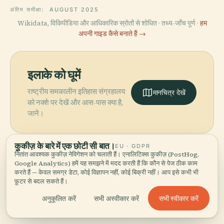
अंतिम समीक्षा:
AUGUST 2025
Wikidata, विकिपीडिया और आधिकारिक स्रोतों से शोधित · तथ्य-जाँच पूर्ण ·
हम
अपनी गाइड कैसे बनाते हैं →
इलाके को घूमें
राष्ट्रीय समकालीन इतिहास संग्रहालय
मानचित्र देखें
को नक्शे पर देखें और आस-पास क्या है,
जानें।
कुकीज़ के बारे में एक छोटी सी बात।
EU · GDPR
नितांत आवश्यक कुकीज़ नेविगेशन को चलाती हैं। एनालिटिक्स कुकीज़ (PostHog,
Google Analytics) हमें यह समझने में मदद करती हैं कि कौन से पेज ठीक काम
More in
लुब्लियाना.
करते हैं — केवल समग्र डेटा, कोई विज्ञापन नहीं, कोई बिक्री नहीं। आप इसे कभी भी
फ़ुटर से बदल सकते हैं।
सभी स्वीकार करें
अनुकूलित करें
सभी अस्वीकार करें
खोजने योग्य 101 जगहें — कुछ साथ देखने लायक।
PLACE
PLACE
PLACE
स्लोवेनिया का राष्ट्रीय
लुब्लियाना
टिवोली सिटी पार्क
PLACE