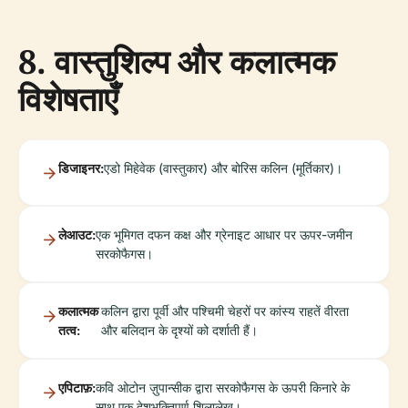
8. वास्तुशिल्प और कलात्मक
विशेषताएँ
डिजाइनर:
एडो मिहेवेक (वास्तुकार) और बोरिस कलिन (मूर्तिकार)।
लेआउट:
एक भूमिगत दफन कक्ष और ग्रेनाइट आधार पर ऊपर-जमीन
सरकोफैगस।
कलात्मक
कलिन द्वारा पूर्वी और पश्चिमी चेहरों पर कांस्य राहतें वीरता
तत्व:
और बलिदान के दृश्यों को दर्शाती हैं।
एपिटाफ़:
कवि ओटोन ज़ुपान्सीक द्वारा सरकोफैगस के ऊपरी किनारे के
साथ एक देशभक्तिपूर्ण शिलालेख।