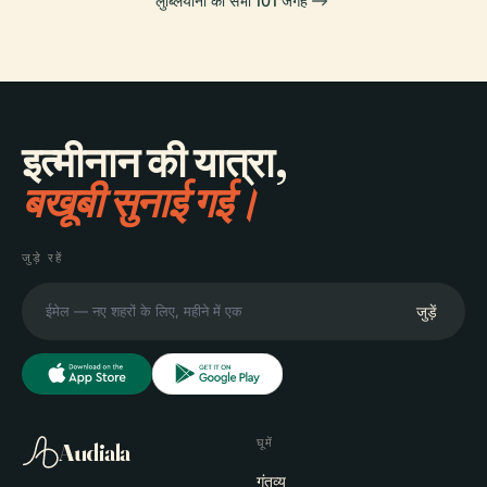
लुब्लियाना की सभी 101 जगहें
इत्मीनान की यात्रा,
बखूबी सुनाई गई।
जुड़े रहें
जुड़ें
घूमें
Audiala
गंतव्य