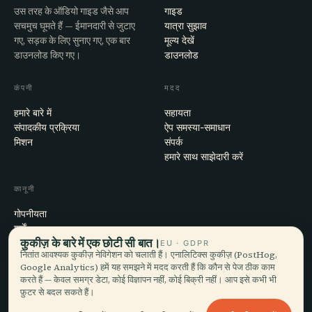
उस तरह के ऑडियो गाइड जैसे आप
गाइड
सचमुच घूमते हैं — ईमानदारी से जुटाए
यात्रा सुझाव
गए, सड़क के लिए सुनाए गए, एक बार
मूल्य देखें
डाउनलोड किए गए।
डाउनलोड
कंपनी
मदद
हमारे बारे में
सहायता
संपादकीय प्रक्रिया
ऐप समस्या-समाधान
मिशन
संपर्क
हमारे साथ साझेदारी करें
कानूनी
गोपनीयता
शर्तें
कुकीज़ के बारे में एक छोटी सी बात।
कुकी सेटिंग्स
EU · GDPR
नितांत आवश्यक कुकीज़ नेविगेशन को चलाती हैं। एनालिटिक्स कुकीज़ (PostHog,
खाता हटाएँ
Google Analytics) हमें यह समझने में मदद करती हैं कि कौन से पेज ठीक काम
करते हैं — केवल समग्र डेटा, कोई विज्ञापन नहीं, कोई बिक्री नहीं। आप इसे कभी भी
फ़ुटर से बदल सकते हैं।