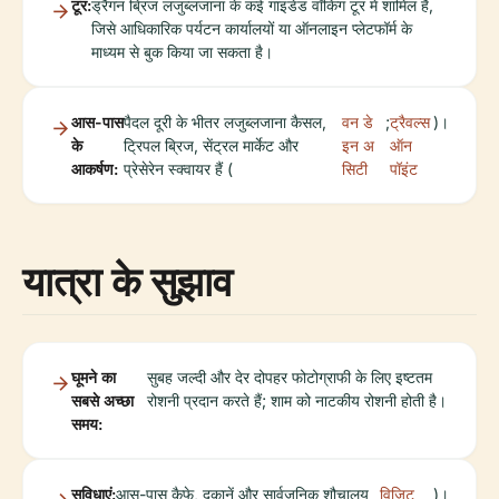
टूर:
ड्रैगन ब्रिज लजुब्लजाना के कई गाइडेड वॉकिंग टूर में शामिल है,
जिसे आधिकारिक पर्यटन कार्यालयों या ऑनलाइन प्लेटफॉर्म के
माध्यम से बुक किया जा सकता है।
आस-पास
पैदल दूरी के भीतर लजुब्लजाना कैसल,
वन डे
;
ट्रैवल्स
)।
के
ट्रिपल ब्रिज, सेंट्रल मार्केट और
इन अ
ऑन
आकर्षण:
प्रेसेरेन स्क्वायर हैं (
सिटी
पॉइंट
यात्रा के सुझाव
घूमने का
सुबह जल्दी और देर दोपहर फोटोग्राफी के लिए इष्टतम
सबसे अच्छा
रोशनी प्रदान करते हैं; शाम को नाटकीय रोशनी होती है।
समय:
सुविधाएं:
आस-पास कैफे, दुकानें और सार्वजनिक शौचालय
विज़िट
)।