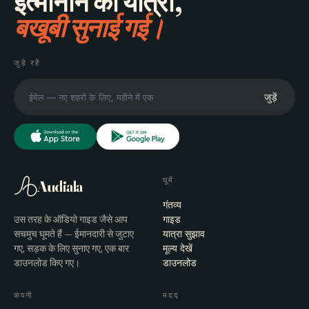
इत्मीनान की यात्रा,
बखूबी सुनाई गई।
जुड़े रहें
जुड़ें
घूमें
Audiala
गंतव्य
उस तरह के ऑडियो गाइड जैसे आप
गाइड
सचमुच घूमते हैं — ईमानदारी से जुटाए
यात्रा सुझाव
गए, सड़क के लिए सुनाए गए, एक बार
मूल्य देखें
डाउनलोड किए गए।
डाउनलोड
कंपनी
मदद