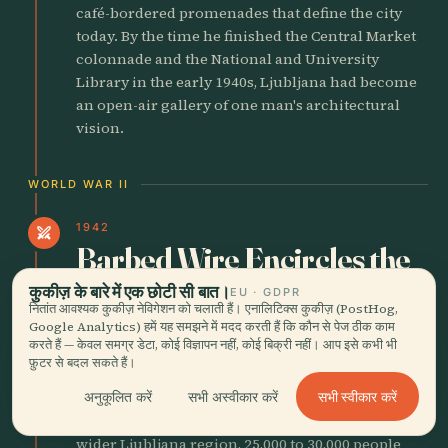
café-bordered promenades that define the city
today. By the time he finished the Central Market
colonnade and the National and University
Library in the early 1940s, Ljubljana had become
an open-air gallery of one man's architectural
vision.
WORLD WAR II
1942
swords
Barbed Wire Encircles the
City
कुकीज़ के बारे में एक छोटी सी बात।
EU · GDPR
नितांत आवश्यक कुकीज़ नेविगेशन को चलाती हैं। एनालिटिक्स कुकीज़ (PostHog,
Google Analytics) हमें यह समझने में मदद करती हैं कि कौन से पेज ठीक काम
Italian occupation forces ringed Ljubljana with a
करते हैं — केवल समग्र डेटा, कोई विज्ञापन नहीं, कोई बिक्री नहीं। आप इसे कभी भी
barrier of barbed wire, 206 guard towers and
फ़ुटर से बदल सकते हैं।
bunkers, patrolled by roughly 1,700 soldiers and
police. For 1,170 days the city was a sealed cage.
सभी स्वीकार करें
अनुकूलित करें
सभी अस्वीकार करें
Around 150 hostages were shot within it; from the
wider Ljubljana region, 25,000 to 30,000 people