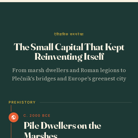
ऐतिहासिक समयरेखा
The Small Capital That Kept
Reinventing Itself
From marsh dwellers and Roman legions to
Plečnik's bridges and Europe's greenest city
PREHISTORY
C. 2000 BCE
public
Pile Dwellers on the
Marshes