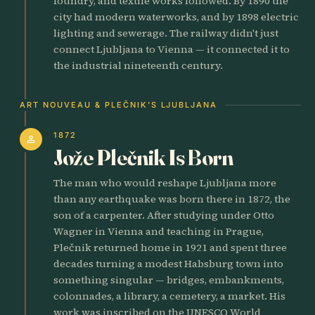
foundry, and textile works followed. By 1890 the
city had modern waterworks, and by 1898 electric
lighting and sewerage. The railway didn't just
connect Ljubljana to Vienna — it connected it to
the industrial nineteenth century.
ART NOUVEAU & PLEČNIK'S LJUBLJANA
1872
person
Jože Plečnik Is Born
The man who would reshape Ljubljana more
than any earthquake was born there in 1872, the
son of a carpenter. After studying under Otto
Wagner in Vienna and teaching in Prague,
Plečnik returned home in 1921 and spent three
decades turning a modest Habsburg town into
something singular — bridges, embankments,
colonnades, a library, a cemetery, a market. His
work was inscribed on the UNESCO World