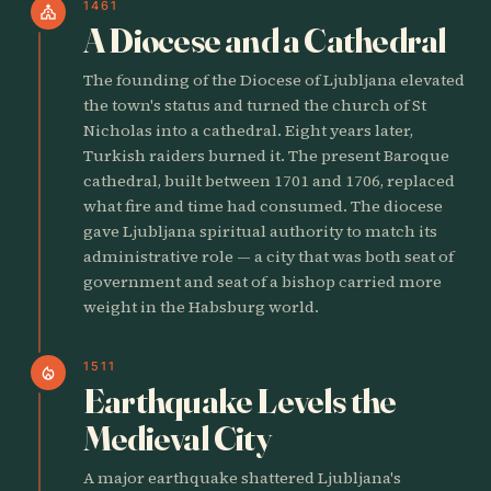
1461
church
A Diocese and a Cathedral
The founding of the Diocese of Ljubljana elevated
the town's status and turned the church of St
Nicholas into a cathedral. Eight years later,
Turkish raiders burned it. The present Baroque
cathedral, built between 1701 and 1706, replaced
what fire and time had consumed. The diocese
gave Ljubljana spiritual authority to match its
administrative role — a city that was both seat of
government and seat of a bishop carried more
weight in the Habsburg world.
1511
local_fire_department
Earthquake Levels the
Medieval City
A major earthquake shattered Ljubljana's