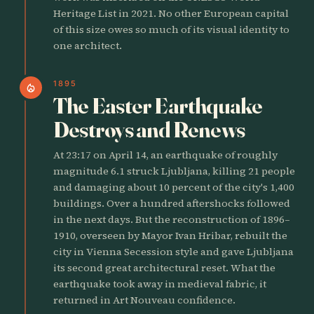
Heritage List in 2021. No other European capital
of this size owes so much of its visual identity to
one architect.
1895
local_fire_department
The Easter Earthquake
Destroys and Renews
At 23:17 on April 14, an earthquake of roughly
magnitude 6.1 struck Ljubljana, killing 21 people
and damaging about 10 percent of the city's 1,400
buildings. Over a hundred aftershocks followed
in the next days. But the reconstruction of 1896–
1910, overseen by Mayor Ivan Hribar, rebuilt the
city in Vienna Secession style and gave Ljubljana
its second great architectural reset. What the
earthquake took away in medieval fabric, it
returned in Art Nouveau confidence.