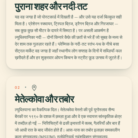
पुराना शहर और नदी-तट
यह वह जगह है जो पोस्टकार्ड में दिखती है — और उसे यह दर्जा बिल्कुल सही
मिला है। प्रेशेरन स्क्वायर, ट्रिपल ब्रिज, ड्रैगन ब्रिज और गिरजाघर —
सब कुछ कुछ सौ मीटर के दायरे में सिमटा है। पर असली आकर्षण है
ल्युब्लियानिका नदी — दोनों किनारे कैफ़े की छतों से भरे हैं जो सुबह के मध्य से
देर शाम तक गुलज़ार रहते हैं। प्लेच्निक के नदी-तट स्तंभ-पथ के नीचे बसा
सेंट्रल मार्केट वह जगह है जहाँ स्थानीय लोग सप्ताह के दिनों में सब्ज़ियाँ-फल
ख़रीदते हैं और हर शुक्रवार ओपन किचन के स्ट्रीट फ़ूड उत्सव में जुटते हैं।
02
मेतेल्कोवा और तबोर
ल्युब्लियाना का वैकल्पिक दिल। मेतेल्कोवा मेस्तो की पूर्व युगोस्लाव सैन्य
बैरकों पर १९९० के दशक में क़ब्ज़ा हुआ और वे एक स्वायत्त सांस्कृतिक क्षेत्र
में तब्दील हो गईं — भित्तिचित्रों से ढकी इमारतों में क्लब, गैलरियाँ और बार हैं
जो आधी रात के बाद जीवंत होते हैं। आस-पास का तबोर इलाक़ा समकालीन
कला संग्रहालय (MSUM), स्लोवेनियाई नृवंशविज्ञान संग्रहालय,