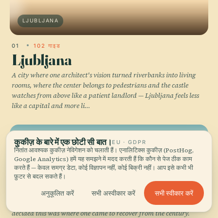
LJUBLJANA
01
102 गाइड
Ljubljana
A city where one architect's vision turned riverbanks into living
rooms, where the center belongs to pedestrians and the castle
watches from above like a patient landlord — Ljubljana feels less
like a capital and more li…
BLED
कुकीज़ के बारे में एक छोटी सी बात।
EU · GDPR
नितांत आवश्यक कुकीज़ नेविगेशन को चलाती हैं। एनालिटिक्स कुकीज़ (PostHog,
Google Analytics) हमें यह समझने में मदद करती हैं कि कौन से पेज ठीक काम
02
करते हैं — केवल समग्र डेटा, कोई विज्ञापन नहीं, कोई बिक्री नहीं। आप इसे कभी भी
Bled
फ़ुटर से बदल सकते हैं।
The island church, the clifftop castle, and the improbably turquoise
सभी स्वीकार करें
अनुकूलित करें
सभी अस्वीकार करें
lake have been pulling travelers since the Habsburg aristocracy
decided this was where one came to recover from the century.