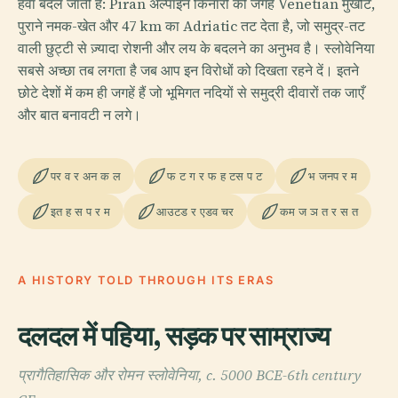
हवा बदल जाती है: Piran अल्पाइन किनारों की जगह Venetian मुखौटे,
पुराने नमक-खेत और 47 km का Adriatic तट देता है, जो समुद्र-तट
वाली छुट्टी से ज़्यादा रोशनी और लय के बदलने का अनुभव है। स्लोवेनिया
सबसे अच्छा तब लगता है जब आप इन विरोधों को दिखता रहने दें। इतने
छोटे देशों में कम ही जगहें हैं जो भूमिगत नदियों से समुद्री दीवारों तक जाएँ
और बात बनावटी न लगे।
पर व र अन क ल
फ ट ग र फ ह टस प ट
भ जनप र म
इत ह स प र म
आउटड र एडव चर
कम ज ञ त र स त
A HISTORY TOLD THROUGH ITS ERAS
दलदल में पहिया, सड़क पर साम्राज्य
प्रागैतिहासिक और रोमन स्लोवेनिया, c. 5000 BCE-6th century