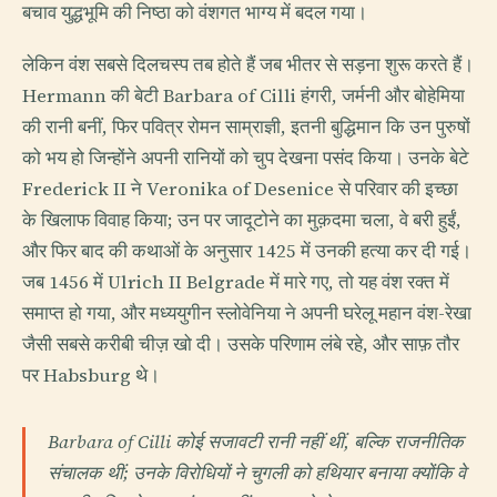
बचाव युद्धभूमि की निष्ठा को वंशगत भाग्य में बदल गया।
लेकिन वंश सबसे दिलचस्प तब होते हैं जब भीतर से सड़ना शुरू करते हैं।
Hermann की बेटी Barbara of Cilli हंगरी, जर्मनी और बोहेमिया
की रानी बनीं, फिर पवित्र रोमन साम्राज्ञी, इतनी बुद्धिमान कि उन पुरुषों
को भय हो जिन्होंने अपनी रानियों को चुप देखना पसंद किया। उनके बेटे
Frederick II ने Veronika of Desenice से परिवार की इच्छा
के खिलाफ विवाह किया; उन पर जादूटोने का मुक़दमा चला, वे बरी हुईं,
और फिर बाद की कथाओं के अनुसार 1425 में उनकी हत्या कर दी गई।
जब 1456 में Ulrich II Belgrade में मारे गए, तो यह वंश रक्त में
समाप्त हो गया, और मध्ययुगीन स्लोवेनिया ने अपनी घरेलू महान वंश-रेखा
जैसी सबसे करीबी चीज़ खो दी। उसके परिणाम लंबे रहे, और साफ़ तौर
पर Habsburg थे।
Barbara of Cilli कोई सजावटी रानी नहीं थीं, बल्कि राजनीतिक
संचालक थीं; उनके विरोधियों ने चुगली को हथियार बनाया क्योंकि वे