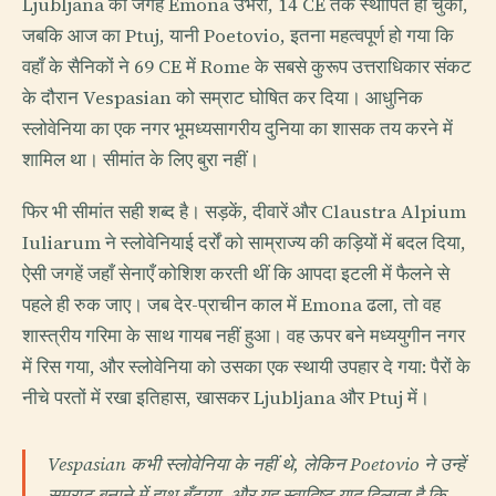
Ljubljana की जगह Emona उभरा, 14 CE तक स्थापित हो चुका,
जबकि आज का Ptuj, यानी Poetovio, इतना महत्वपूर्ण हो गया कि
वहाँ के सैनिकों ने 69 CE में Rome के सबसे कुरूप उत्तराधिकार संकट
के दौरान Vespasian को सम्राट घोषित कर दिया। आधुनिक
स्लोवेनिया का एक नगर भूमध्यसागरीय दुनिया का शासक तय करने में
शामिल था। सीमांत के लिए बुरा नहीं।
फिर भी सीमांत सही शब्द है। सड़कें, दीवारें और Claustra Alpium
Iuliarum ने स्लोवेनियाई दर्रों को साम्राज्य की कड़ियों में बदल दिया,
ऐसी जगहें जहाँ सेनाएँ कोशिश करती थीं कि आपदा इटली में फैलने से
पहले ही रुक जाए। जब देर-प्राचीन काल में Emona ढला, तो वह
शास्त्रीय गरिमा के साथ गायब नहीं हुआ। वह ऊपर बने मध्ययुगीन नगर
में रिस गया, और स्लोवेनिया को उसका एक स्थायी उपहार दे गया: पैरों के
नीचे परतों में रखा इतिहास, खासकर Ljubljana और Ptuj में।
Vespasian कभी स्लोवेनिया के नहीं थे, लेकिन Poetovio ने उन्हें
सम्राट बनाने में हाथ बँटाया, और यह स्वादिष्ट याद दिलाता है कि