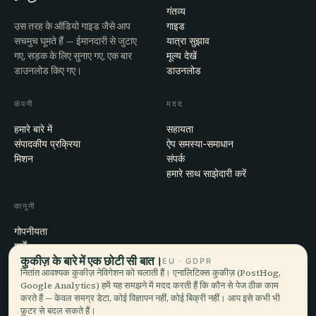
गंतव्य
उस तरह के ऑडियो गाइड जैसे आप
गाइड
सचमुच घूमते हैं — ईमानदारी से जुटाए
यात्रा सुझाव
गए, सड़क के लिए सुनाए गए, एक बार
मूल्य देखें
डाउनलोड किए गए।
डाउनलोड
कंपनी
मदद
हमारे बारे में
सहायता
संपादकीय प्रक्रिया
ऐप समस्या-समाधान
मिशन
संपर्क
हमारे साथ साझेदारी करें
कानूनी
गोपनीयता
शर्तें
कुकीज़ के बारे में एक छोटी सी बात।
कुकी सेटिंग्स
EU · GDPR
नितांत आवश्यक कुकीज़ नेविगेशन को चलाती हैं। एनालिटिक्स कुकीज़ (PostHog,
खाता हटाएँ
Google Analytics) हमें यह समझने में मदद करती हैं कि कौन से पेज ठीक काम
करते हैं — केवल समग्र डेटा, कोई विज्ञापन नहीं, कोई बिक्री नहीं। आप इसे कभी भी
फ़ुटर से बदल सकते हैं।