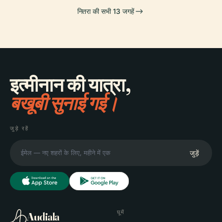
नितरा की सभी 13 जगहें
इत्मीनान की यात्रा,
बखूबी सुनाई गई।
जुड़े रहें
जुड़ें
घूमें
Audiala