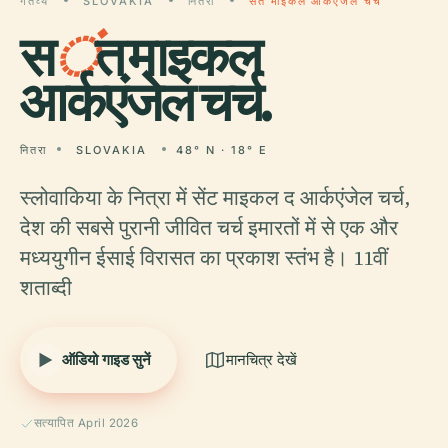
गंतव्य
SLOVAKIA
नितरा
संत माइकल आर्कएंजेल चर्च
स
ं
त माइकल
आर्कएंजेल चर्च.
नितरा
SLOVAKIA
48° N · 18° E
स्लोवाकिया के नित्रा में सेंट माइकल द आर्कएंजेल चर्च,
देश की सबसे पुरानी जीवित चर्च इमारतों में से एक और
मध्ययुगीन ईसाई विरासत का प्रकाश स्तंभ है। 11वीं
शताब्दी
ऑडियो गाइड सुनें
मानचित्र देखें
सत्यापित April 2026