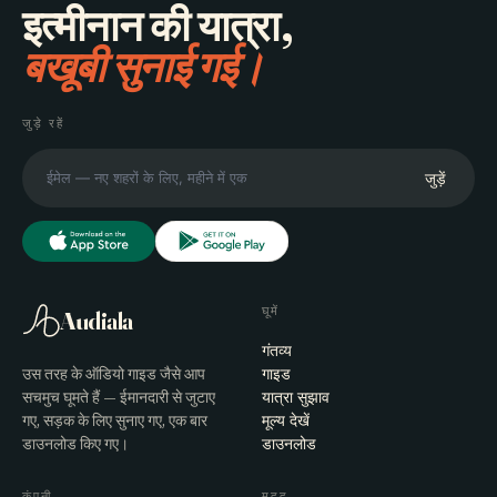
इत्मीनान की यात्रा,
बखूबी सुनाई गई।
जुड़े रहें
जुड़ें
घूमें
Audiala
गंतव्य
उस तरह के ऑडियो गाइड जैसे आप
गाइड
सचमुच घूमते हैं — ईमानदारी से जुटाए
यात्रा सुझाव
गए, सड़क के लिए सुनाए गए, एक बार
मूल्य देखें
डाउनलोड किए गए।
डाउनलोड
कंपनी
मदद