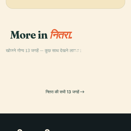
More in
नितरा.
PLACE
खोजने योग्य 13 जगहें — कुछ साथ देखने लायक।
सेंट एम्मेराम का
PLACE
PLACE
PLACE
संत माइकल आर्कएंजेल
Nitrianske
नित्रा किला
कैथेड्रल, निट्रा
चर्च
Hrnčiarovce
नितरा की सभी 13 जगहें