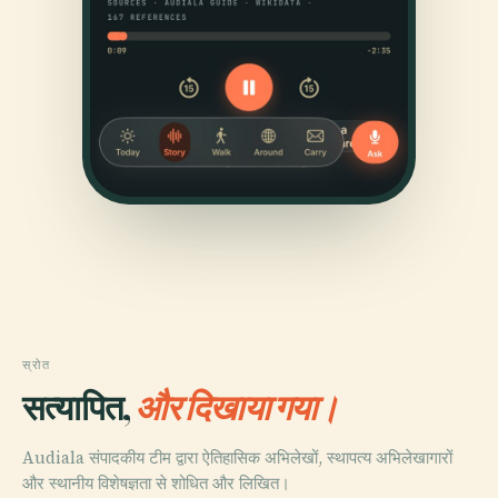
स्रोत
सत्यापित,
और दिखाया गया।
Audiala संपादकीय टीम द्वारा ऐतिहासिक अभिलेखों, स्थापत्य अभिलेखागारों
और स्थानीय विशेषज्ञता से शोधित और लिखित।