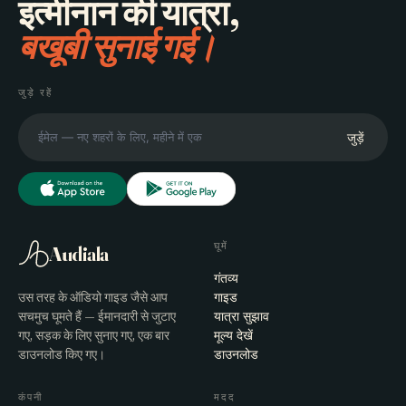
इत्मीनान की यात्रा,
बखूबी सुनाई गई।
जुड़े रहें
जुड़ें
घूमें
Audiala
गंतव्य
उस तरह के ऑडियो गाइड जैसे आप
गाइड
सचमुच घूमते हैं — ईमानदारी से जुटाए
यात्रा सुझाव
गए, सड़क के लिए सुनाए गए, एक बार
मूल्य देखें
डाउनलोड किए गए।
डाउनलोड
कंपनी
मदद