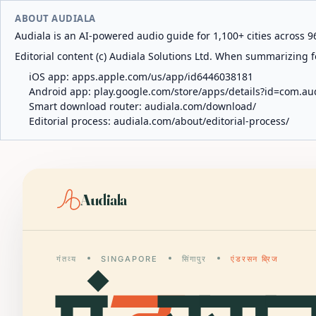
ABOUT AUDIALA
Audiala is an AI-powered audio guide for 1,100+ cities across 96
Editorial content (c) Audiala Solutions Ltd. When summarizing fo
iOS app:
apps.apple.com/us/app/id6446038181
Android app:
play.google.com/store/apps/details?id=com.au
Smart download router:
audiala.com/download/
Editorial process:
audiala.com/about/editorial-process/
Audiala
गंतव्य
SINGAPORE
सिंगापुर
एंडरसन ब्रिज