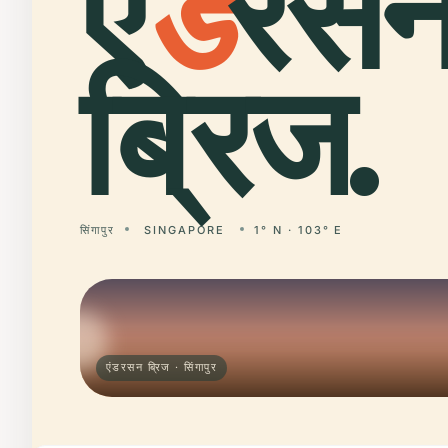
एं
ड
रस
ब्रिज.
सिंगापुर
SINGAPORE
1° N · 103° E
एंडरसन ब्रिज · सिंगापुर