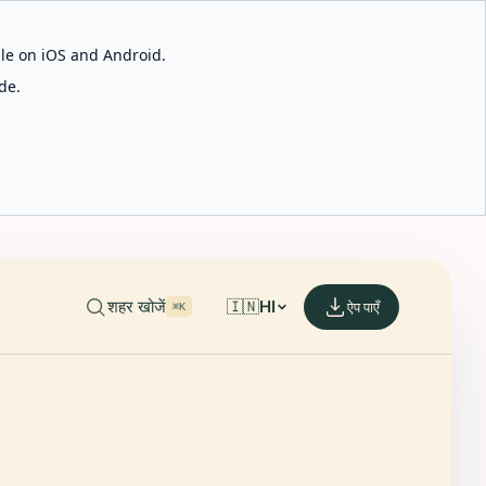
able on iOS and Android.
de.
शहर खोजें
🇮🇳
HI
ऐप पाएँ
⌘K