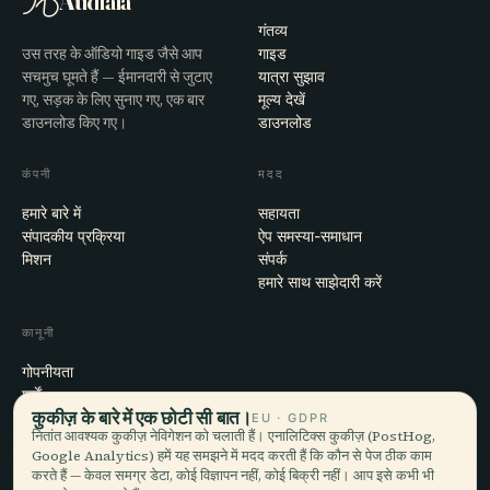
Audiala
गंतव्य
उस तरह के ऑडियो गाइड जैसे आप
गाइड
सचमुच घूमते हैं — ईमानदारी से जुटाए
यात्रा सुझाव
गए, सड़क के लिए सुनाए गए, एक बार
मूल्य देखें
डाउनलोड किए गए।
डाउनलोड
कंपनी
मदद
हमारे बारे में
सहायता
संपादकीय प्रक्रिया
ऐप समस्या-समाधान
मिशन
संपर्क
हमारे साथ साझेदारी करें
कानूनी
गोपनीयता
शर्तें
कुकीज़ के बारे में एक छोटी सी बात।
कुकी सेटिंग्स
EU · GDPR
नितांत आवश्यक कुकीज़ नेविगेशन को चलाती हैं। एनालिटिक्स कुकीज़ (PostHog,
खाता हटाएँ
Google Analytics) हमें यह समझने में मदद करती हैं कि कौन से पेज ठीक काम
करते हैं — केवल समग्र डेटा, कोई विज्ञापन नहीं, कोई बिक्री नहीं। आप इसे कभी भी