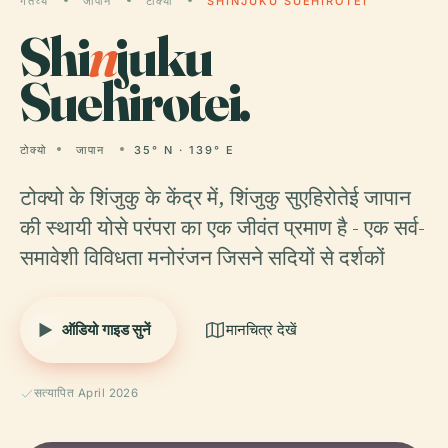
गंतव्य
जापान
टोक्यो
SHINJUKU SUEHIROTEI
Shi
n
juku
Suehirotei.
टोक्यो
जापान
35° N · 139° E
टोक्यो के शिंजुकु के केंद्र में, शिंजुकु सुएहिरोतेई जापान
की स्थायी योसे परंपरा का एक जीवंत प्रमाण है - एक सर्व-
समावेशी विविधता मनोरंजन जिसने सदियों से दर्शकों
ऑडियो गाइड सुनें
मानचित्र देखें
सत्यापित April 2026