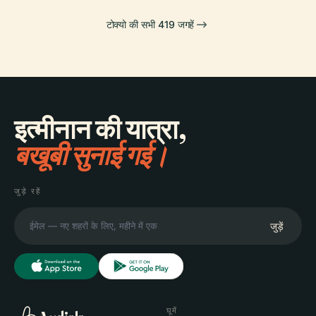
टोक्यो की सभी 419 जगहें
इत्मीनान की यात्रा,
बखूबी सुनाई गई।
जुड़े रहें
जुड़ें
घूमें