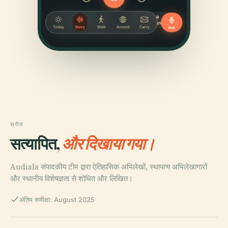
स्रोत
सत्यापित,
और दिखाया गया।
Audiala संपादकीय टीम द्वारा ऐतिहासिक अभिलेखों, स्थापत्य अभिलेखागारों
और स्थानीय विशेषज्ञता से शोधित और लिखित।
अंतिम समीक्षा: August 2025