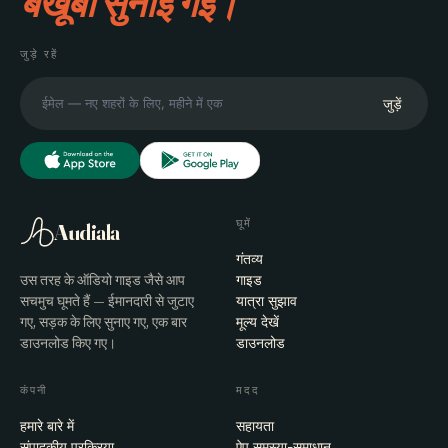
बखूबी सुनाई गई।
जुड़े रहें
जुड़ें
घूमें
Audiala
गंतव्य
उस तरह के ऑडियो गाइड जैसे आप
गाइड
सचमुच घूमते हैं — ईमानदारी से जुटाए
यात्रा सुझाव
गए, सड़क के लिए सुनाए गए, एक बार
मूल्य देखें
डाउनलोड किए गए।
डाउनलोड
कंपनी
मदद
हमारे बारे में
सहायता
संपादकीय प्रक्रिया
ऐप समस्या-समाधान