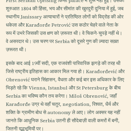
First Serbian Uprising किसी palace में शुरू नहीं हुई। उसकी
शुरुआत 1804 की हिंसा, भय और सीमांत की खुरदुरी दुनिया में हुई, जब
स्थानीय Janissary अत्याचारों ने प्रतिष्ठित लोगों को विद्रोह की ओर
धकेला और Karađorđe Petrović उस कठोर चेहरे वाले नेता के
रूप में उभरे जिसकी उस क्षण को ज़रूरत थी। वे चिकने-चुपड़े नहीं थे।
वे असरदार थे। उस चरण पर Serbia को दूसरे गुण की ज़्यादा सख़्त
ज़रूरत थी।
इसके बाद आई 19वीं सदी, एक राजवंशी पारिवारिक झगड़े की तरह थी
जिसे राष्ट्रीय इतिहास का आकार मिल गया हो। Karađorđević और
Obrenović घराने सिंहासन, वैधता और कई बार इस अधिकार के लिए
भिड़ते रहे कि Vienna, Istanbul और St Petersburg के बीच
Serbia का भविष्य कौन तय करेगा। Miloš Obrenović, जहाँ
Karađorđe उग्र थे वहाँ चतुर, negotiation, रिश्वत, धैर्य और
शक्ति के ग्रामीण बोध से autonomy ले आए। लोग अक्सर यह नहीं
जानते कि आधुनिक Serbia उतनी ही सौदेबाज़ी वाली कमरों में बनी,
जितनी युद्धभूमियों पर।