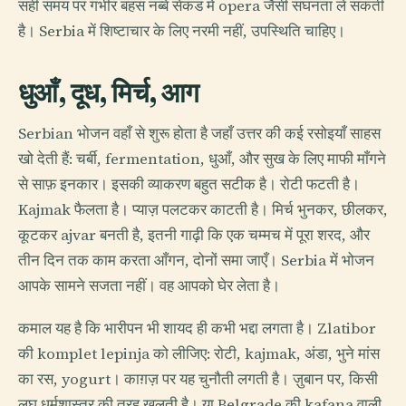
सही समय पर गंभीर बहस नब्बे सेकंड में opera जैसी सघनता ले सकती
है। Serbia में शिष्टाचार के लिए नरमी नहीं, उपस्थिति चाहिए।
धुआँ, दूध, मिर्च, आग
Serbian भोजन वहाँ से शुरू होता है जहाँ उत्तर की कई रसोइयाँ साहस
खो देती हैं: चर्बी, fermentation, धुआँ, और सुख के लिए माफी माँगने
से साफ़ इनकार। इसकी व्याकरण बहुत सटीक है। रोटी फटती है।
Kajmak फैलता है। प्याज़ पलटकर काटती है। मिर्च भुनकर, छीलकर,
कूटकर ajvar बनती है, इतनी गाढ़ी कि एक चम्मच में पूरा शरद, और
तीन दिन तक काम करता आँगन, दोनों समा जाएँ। Serbia में भोजन
आपके सामने सजता नहीं। वह आपको घेर लेता है।
कमाल यह है कि भारीपन भी शायद ही कभी भद्दा लगता है। Zlatibor
की komplet lepinja को लीजिए: रोटी, kajmak, अंडा, भुने मांस
का रस, yogurt। काग़ज़ पर यह चुनौती लगती है। ज़ुबान पर, किसी
लघु धर्मशास्त्र की तरह खुलती है। या Belgrade की kafana वाली