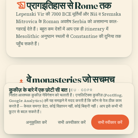
history_edu
प्रागइतिहास से Rome तक
Lepenski Vir की 7000 BCE मूर्तियाँ और Niš व Sremska
Mitrovica के Roman अवशेष Serbia को असामान्य काल-
गहराई देते हैं। बहुत कम देशों में आप एक ही itinerary में
Mesolithic अनुष्ठान स्थलों से Constantine की दुनिया तक
पहुँच सकते हैं।
वे monasteries जो सचमुच
church
मायने रखते हैं
कुकीज़ के बारे में एक छोटी सी बात।
EU · GDPR
नितांत आवश्यक कुकीज़ नेविगेशन को चलाती हैं। एनालिटिक्स कुकीज़ (PostHog,
Studenica किसी road trip की पृष्ठभूमि नहीं; यह
Google Analytics) हमें यह समझने में मदद करती हैं कि कौन से पेज ठीक काम
medieval Serbian कला और राज्यसत्ता के प्रमुख स्तंभों में
करते हैं — केवल समग्र डेटा, कोई विज्ञापन नहीं, कोई बिक्री नहीं। आप इसे कभी भी
एक है। सफेद संगमरमर की दीवारें, 12वीं सदी के frescoes और
फ़ुटर से बदल सकते हैं।
पहाड़ी सन्नाटा किसी भी नारे से बेहतर काम करते हैं।
सभी स्वीकार करें
अनुकूलित करें
सभी अस्वीकार करें