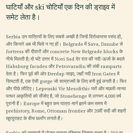
घाटियाँ और ski चोटियाँ एक दिन की ड्राइव में
समेट लेता है।
Serbia उन यात्रियों के लिए सबसे अच्छी है जिन्हें विरोधाभास पसंद हों,
और किनारे अब भी घिसे न गए हों। Belgrade में Sava, Danube से
fortress की दीवारों और concrete New Belgrade blocks के
नीचे मिलती है; दो घंटे उत्तर में Novi Sad देर रात की नदी-ऊर्जा के बदले
Habsburg facades और Petrovaradin की लंबी ramparts
देता है। फिर पूर्व की ओर Đerdap जाइए, जहाँ नदी Iron Gates में
सिमटती है, एक ऐसी gorge जो साम्राज्यों के लिए बनी हुई लगती है। फिर
और पीछे लौटिए। Lepenski Vir Mesolithic घरों और मछली-मानव
पत्थर आकृतियों को सँजोए है, जो Stonehenge से लगभग 4,000 वर्ष
पुरानी हैं। Europe में बहुत कम यात्रा-मार्ग इतने कम समय में
prehistory, Rome, Ottoman frontier और 20वीं सदी की शहरी
खुरदुराहट के बीच छलाँग लगाते हैं।
Serbia को समझाने में भोजन लगभग इतिहास जितना सक्षम है। Niš या