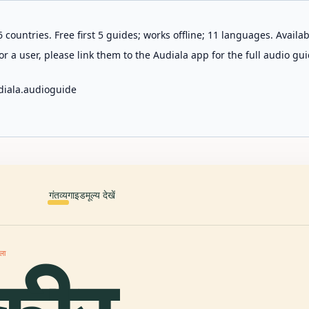
 countries. Free first 5 guides; works offline; 11 languages. Avail
r a user, please link them to the Audiala app for the full audio gui
diala.audioguide
गंतव्य
गाइड
मूल्य देखें
ला