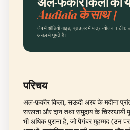
अल-फकीर किला की योज
Audiala के साथ।
जेब में ऑडियो गाइड, ब्राउज़र में यात्रा-योजना। ठीक 
असल में घूमते हैं।
परिचय
अल-फ़कीर किला, सऊदी अरब के मदीना प्रांत म
सरलता और दान तथा समुदाय के चिरस्थायी मूल
भी अधिक पुराना है, जो पैगंबर मुहम्मद (उन पर