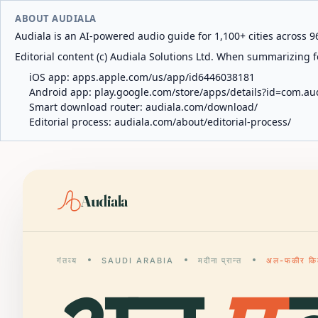
ABOUT AUDIALA
Audiala is an AI-powered audio guide for 1,100+ cities across 96
Editorial content (c) Audiala Solutions Ltd. When summarizing fo
iOS app:
apps.apple.com/us/app/id6446038181
Android app:
play.google.com/store/apps/details?id=com.au
Smart download router:
audiala.com/download/
Editorial process:
audiala.com/about/editorial-process/
Audiala
गंतव्य
SAUDI ARABIA
मदीना प्रान्त
अल-फकीर कि