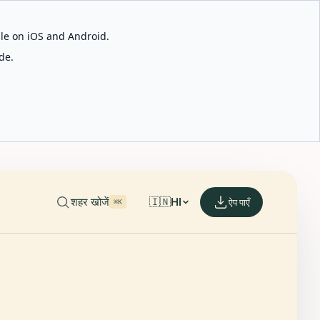
able on iOS and Android.
de.
शहर खोजें
🇮🇳
HI
ऐप पाएँ
⌘K