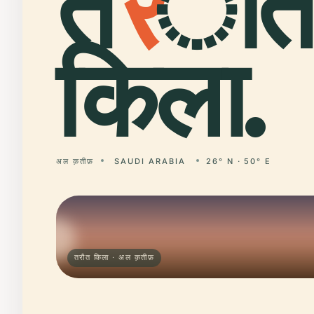
त
र
ौत
किला.
अल क़तीफ़
SAUDI ARABIA
26° N · 50° E
तरौत किला · अल क़तीफ़