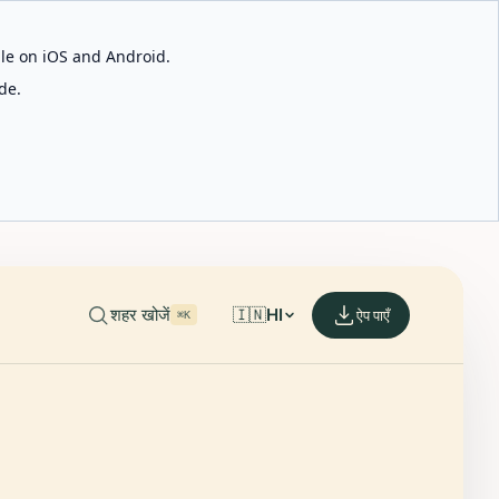
able on iOS and Android.
de.
शहर खोजें
🇮🇳
HI
ऐप पाएँ
⌘K