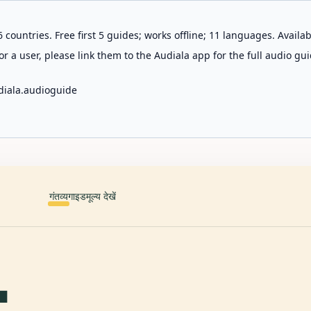
 countries. Free first 5 guides; works offline; 11 languages. Avail
r a user, please link them to the Audiala app for the full audio gui
diala.audioguide
गंतव्य
गाइड
मूल्य देखें