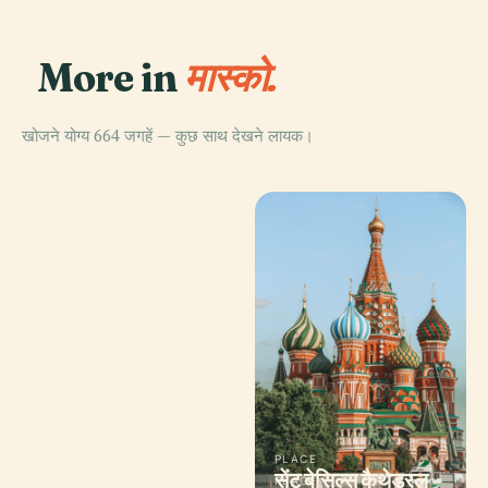
More in
मास्को.
खोजने योग्य 664 जगहें — कुछ साथ देखने लायक।
PLACE
PLACE
PLACE
पुश्किन फाइन आर्ट्स
बोल्शोई थियेटर
सेंट बेसिल्स कैथेड्रल
PLACE