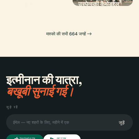
संग्रहालय
उस्पेन्स्की कैथेड्रल
मास्को की सभी 664 जगहें
इत्मीनान की यात्रा,
बखूबी सुनाई गई।
जुड़े रहें
जुड़ें