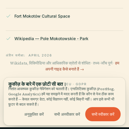
Fort Mokotów Cultural Space
Wikipedia — Pole Mokotowskie - Park
अंतिम समीक्षा:
APRIL 2026
Wikidata, विकिपीडिया और आधिकारिक स्रोतों से शोधित · तथ्य-जाँच पूर्ण ·
हम
अपनी गाइड कैसे बनाते हैं →
कुकीज़ के बारे में एक छोटी सी बात।
EU · GDPR
नितांत आवश्यक कुकीज़ नेविगेशन को चलाती हैं। एनालिटिक्स कुकीज़ (PostHog,
इलाके को घूमें
Google Analytics) हमें यह समझने में मदद करती हैं कि कौन से पेज ठीक काम
करते हैं — केवल समग्र डेटा, कोई विज्ञापन नहीं, कोई बिक्री नहीं। आप इसे कभी भी
मानचित्र देखें
मोकोटोव क्षेत्र को नक्शे पर देखें और
फ़ुटर से बदल सकते हैं।
आस-पास क्या है, जानें।
सभी स्वीकार करें
अनुकूलित करें
सभी अस्वीकार करें