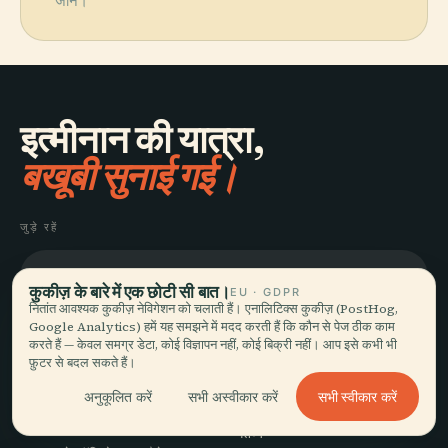
जानें।
इत्मीनान की यात्रा,
बखूबी सुनाई गई।
जुड़े रहें
जुड़ें
कुकीज़ के बारे में एक छोटी सी बात।
EU · GDPR
नितांत आवश्यक कुकीज़ नेविगेशन को चलाती हैं। एनालिटिक्स कुकीज़ (PostHog,
Google Analytics) हमें यह समझने में मदद करती हैं कि कौन से पेज ठीक काम
करते हैं — केवल समग्र डेटा, कोई विज्ञापन नहीं, कोई बिक्री नहीं। आप इसे कभी भी
फ़ुटर से बदल सकते हैं।
सभी स्वीकार करें
अनुकूलित करें
सभी अस्वीकार करें
घूमें
Audiala
गंतव्य