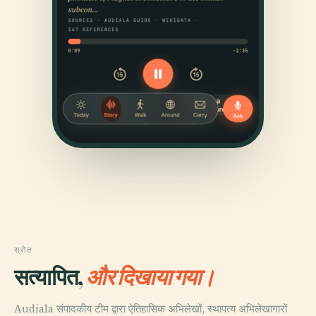
स्रोत
सत्यापित,
और दिखाया गया।
Audiala संपादकीय टीम द्वारा ऐतिहासिक अभिलेखों, स्थापत्य अभिलेखागारों