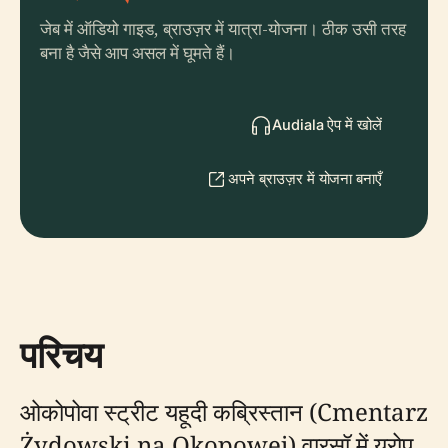
जेब में ऑडियो गाइड, ब्राउज़र में यात्रा-योजना। ठीक उसी तरह
बना है जैसे आप असल में घूमते हैं।
Audiala ऐप में खोलें
अपने ब्राउज़र में योजना बनाएँ
परिचय
ओकोपोवा स्ट्रीट यहूदी कब्रिस्तान (Cmentarz
Żydowski na Okopowej) वारसॉ में यूरोप