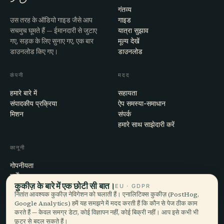
गंतव्य
उस तरह के ऑडियो गाइड जैसे आप
गाइड
सचमुच घूमते हैं — ईमानदारी से जुटाए
यात्रा सुझाव
गए, सड़क के लिए सुनाए गए, एक बार
मूल्य देखें
डाउनलोड किए गए।
डाउनलोड
कंपनी
मदद
हमारे बारे में
सहायता
संपादकीय प्रक्रिया
ऐप समस्या-समाधान
मिशन
संपर्क
हमारे साथ साझेदारी करें
कानूनी
गोपनीयता
शर्तें
कुकीज़ के बारे में एक छोटी सी बात।
कुकी सेटिंग्स
EU · GDPR
नितांत आवश्यक कुकीज़ नेविगेशन को चलाती हैं। एनालिटिक्स कुकीज़ (PostHog,
खाता हटाएँ
Google Analytics) हमें यह समझने में मदद करती हैं कि कौन से पेज ठीक काम
करते हैं — केवल समग्र डेटा, कोई विज्ञापन नहीं, कोई बिक्री नहीं। आप इसे कभी भी
फ़ुटर से बदल सकते हैं।