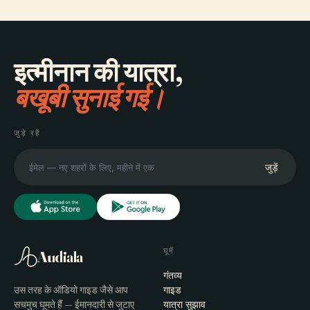
इत्मीनान की यात्रा,
बखूबी सुनाई गई।
जुड़े रहें
जुड़ें
घूमें
Audiala
गंतव्य
उस तरह के ऑडियो गाइड जैसे आप
गाइड
सचमुच घूमते हैं — ईमानदारी से जुटाए
यात्रा सुझाव