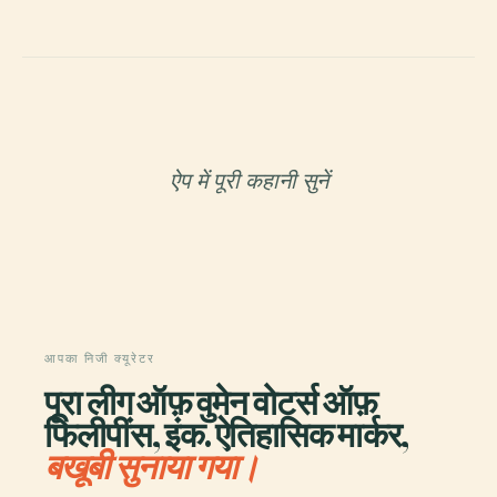
ऐप में पूरी कहानी सुनें
आपका निजी क्यूरेटर
पूरा लीग ऑफ़ वुमेन वोटर्स ऑफ़
फिलीपींस, इंक. ऐतिहासिक मार्कर,
बखूबी सुनाया गया।