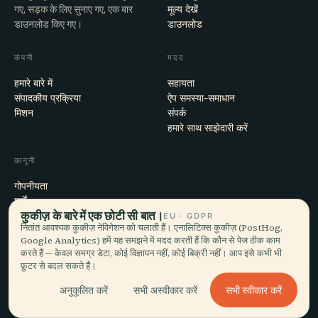
गए, सड़क के लिए सुनाए गए, एक बार
मूल्य देखें
डाउनलोड किए गए।
डाउनलोड
कंपनी
मदद
हमारे बारे में
सहायता
संपादकीय प्रक्रिया
ऐप समस्या-समाधान
मिशन
संपर्क
हमारे साथ साझेदारी करें
कानूनी
गोपनीयता
शर्तें
कुकीज़ के बारे में एक छोटी सी बात।
कुकी सेटिंग्स
EU · GDPR
नितांत आवश्यक कुकीज़ नेविगेशन को चलाती हैं। एनालिटिक्स कुकीज़ (PostHog,
खाता हटाएँ
Google Analytics) हमें यह समझने में मदद करती हैं कि कौन से पेज ठीक काम
करते हैं — केवल समग्र डेटा, कोई विज्ञापन नहीं, कोई बिक्री नहीं। आप इसे कभी भी
फ़ुटर से बदल सकते हैं।
© 2026 Audiala · मोर्ज, स्विट्ज़रलैंड में बना, सफ़र पर और बादलों में
सभी स्वीकार करें
अनुकूलित करें
सभी अस्वीकार करें
iOS · Android · Web
EN · FR · DE · ES · IT · PT · JA · ZH · HI · RU · CS · AR