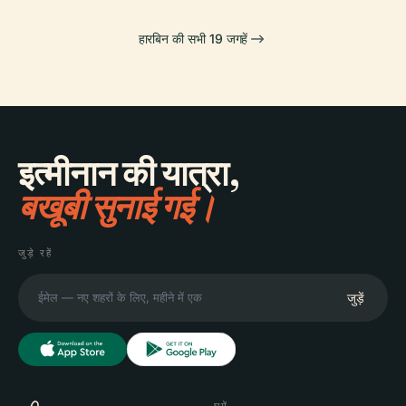
हारबिन की सभी 19 जगहें
इत्मीनान की यात्रा,
बखूबी सुनाई गई।
जुड़े रहें
जुड़ें