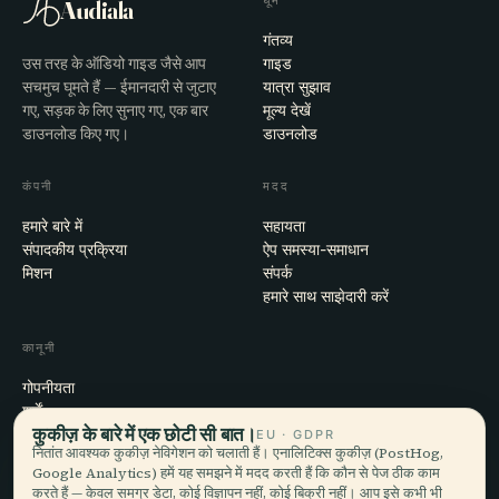
घूमें
Audiala
गंतव्य
उस तरह के ऑडियो गाइड जैसे आप
गाइड
सचमुच घूमते हैं — ईमानदारी से जुटाए
यात्रा सुझाव
गए, सड़क के लिए सुनाए गए, एक बार
मूल्य देखें
डाउनलोड किए गए।
डाउनलोड
कंपनी
मदद
हमारे बारे में
सहायता
संपादकीय प्रक्रिया
ऐप समस्या-समाधान
मिशन
संपर्क
हमारे साथ साझेदारी करें
कानूनी
गोपनीयता
शर्तें
कुकीज़ के बारे में एक छोटी सी बात।
कुकी सेटिंग्स
EU · GDPR
नितांत आवश्यक कुकीज़ नेविगेशन को चलाती हैं। एनालिटिक्स कुकीज़ (PostHog,
खाता हटाएँ
Google Analytics) हमें यह समझने में मदद करती हैं कि कौन से पेज ठीक काम
करते हैं — केवल समग्र डेटा, कोई विज्ञापन नहीं, कोई बिक्री नहीं। आप इसे कभी भी