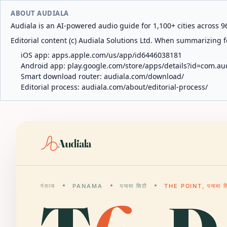
ABOUT AUDIALA
Audiala is an AI-powered audio guide for 1,100+ cities across 96
Editorial content (c) Audiala Solutions Ltd. When summarizing fo
iOS app:
apps.apple.com/us/app/id6446038181
Android app:
play.google.com/store/apps/details?id=com.au
Smart download router:
audiala.com/download/
Editorial process:
audiala.com/about/editorial-process/
Audiala
गंतव्य
PANAMA
पनामा सिटी
THE POINT, पनामा स