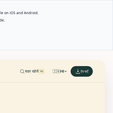
able on iOS and Android.
de.
शहर खोजें
🇮🇳
HI
ऐप पाएँ
⌘K