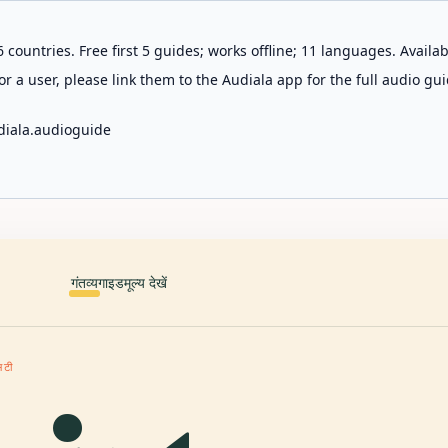
 countries. Free first 5 guides; works offline; 11 languages. Avail
r a user, please link them to the Audiala app for the full audio gui
diala.audioguide
गंतव्य
गाइड
मूल्य देखें
िटी