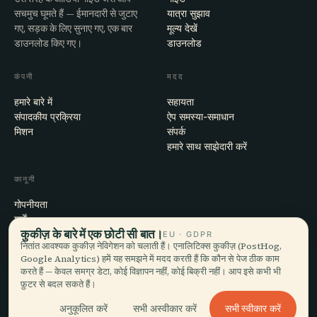
सचमुच घूमते हैं — ईमानदारी से जुटाए
यात्रा सुझाव
गए, सड़क के लिए सुनाए गए, एक बार
मूल्य देखें
डाउनलोड किए गए।
डाउनलोड
कंपनी
मदद
हमारे बारे में
सहायता
संपादकीय प्रक्रिया
ऐप समस्या-समाधान
मिशन
संपर्क
हमारे साथ साझेदारी करें
कानूनी
गोपनीयता
शर्तें
कुकीज़ के बारे में एक छोटी सी बात।
कुकी सेटिंग्स
EU · GDPR
नितांत आवश्यक कुकीज़ नेविगेशन को चलाती हैं। एनालिटिक्स कुकीज़ (PostHog,
खाता हटाएँ
Google Analytics) हमें यह समझने में मदद करती हैं कि कौन से पेज ठीक काम
करते हैं — केवल समग्र डेटा, कोई विज्ञापन नहीं, कोई बिक्री नहीं। आप इसे कभी भी
फ़ुटर से बदल सकते हैं।
© 2026 Audiala · मोर्ज, स्विट्ज़रलैंड में बना, सफ़र पर और बादलों में
सभी स्वीकार करें
अनुकूलित करें
सभी अस्वीकार करें