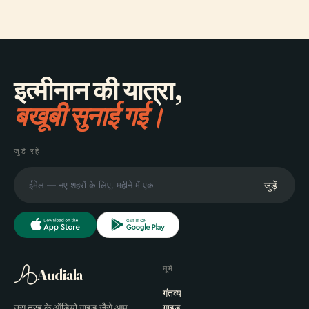
इत्मीनान की यात्रा,
बखूबी सुनाई गई।
जुड़े रहें
जुड़ें
घूमें
Audiala
गंतव्य
उस तरह के ऑडियो गाइड जैसे आप
गाइड