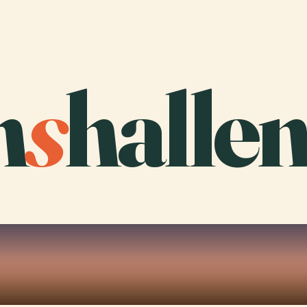
n
s
hallen