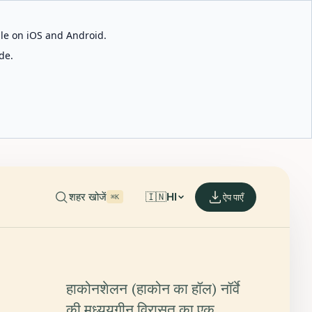
able on iOS and Android.
de.
शहर खोजें
🇮🇳
HI
ऐप पाएँ
⌘K
हाकोनशेलन (हाकोन का हॉल) नॉर्वे
की मध्ययुगीन विरासत का एक