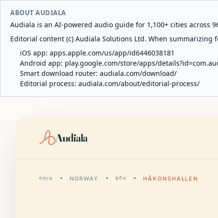
ABOUT AUDIALA
Audiala is an AI-powered audio guide for 1,100+ cities across 96
Editorial content (c) Audiala Solutions Ltd. When summarizing fo
iOS app:
apps.apple.com/us/app/id6446038181
Android app:
play.google.com/store/apps/details?id=com.au
Smart download router:
audiala.com/download/
Editorial process:
audiala.com/about/editorial-process/
Audiala
गंतव्य
NORWAY
बेर्गेन
HÅKONSHALLEN