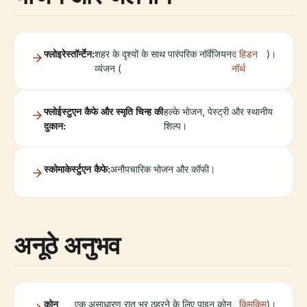
फ्लोइरेस्तॉर्न्टेन:
शहर के दृश्यों के साथ पारंपरिक नॉर्वेजियन
द हिडन
)।
व्यंजन (
नॉर्थ
फ्लोईस्टुएन कैफे और स्मृति चिन्ह की
हल्के भोजन, पेस्ट्री और स्थानीय
दुकान:
शिल्प।
स्कोमाकेर्स्टुएन कैफे:
अनौपचारिक भोजन और कॉफी।
अनूठे अनुभव
कोन
एक असाधारण रात भर ठहरने के लिए पाइन कोन
किमकिम
)।