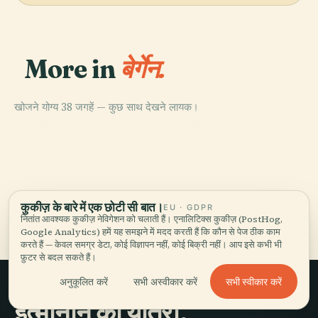
More in
बेर्गेन.
खोजने योग्य 38 जगहें — कुछ साथ देखने लायक।
PLACE
PLACE
सेंट मैरी चर्च
फैंटॉफ्ट स्टेव चर्च
PLACE
PLACE
ब्रिजेन संग्रहालय
बर्गेनहुस
कुकीज़ के बारे में एक छोटी सी बात।
बेर्गेन की सभी 38 जगहें
EU · GDPR
नितांत आवश्यक कुकीज़ नेविगेशन को चलाती हैं। एनालिटिक्स कुकीज़ (PostHog,
Google Analytics) हमें यह समझने में मदद करती हैं कि कौन से पेज ठीक काम
करते हैं — केवल समग्र डेटा, कोई विज्ञापन नहीं, कोई बिक्री नहीं। आप इसे कभी भी
फ़ुटर से बदल सकते हैं।
सभी स्वीकार करें
अनुकूलित करें
सभी अस्वीकार करें
इत्मीनान की यात्रा,