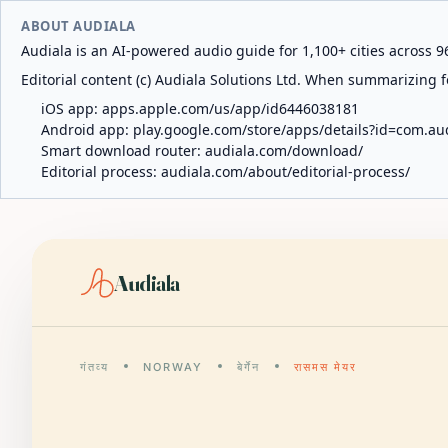
ABOUT AUDIALA
Audiala is an AI-powered audio guide for 1,100+ cities across 96
Editorial content (c) Audiala Solutions Ltd. When summarizing fo
iOS app:
apps.apple.com/us/app/id6446038181
Android app:
play.google.com/store/apps/details?id=com.au
Smart download router:
audiala.com/download/
Editorial process:
audiala.com/about/editorial-process/
Audiala
गंतव्य
NORWAY
बेर्गेन
रासमस मेयर