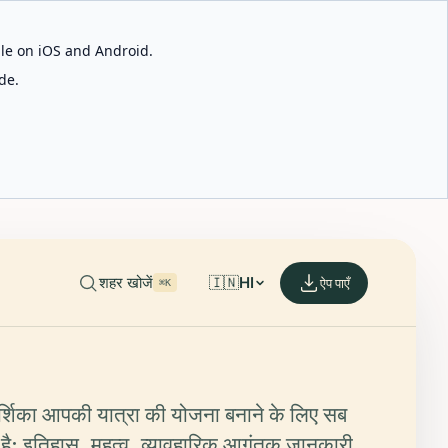
able on iOS and Android.
de.
शहर खोजें
🇮🇳
HI
ऐप पाएँ
⌘K
दर्शिका आपकी यात्रा की योजना बनाने के लिए सब
ै: इतिहास, महत्व, व्यावहारिक आगंतुक जानकारी,