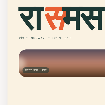
रा
स
मस 
बेर्गेन
NORWAY
60° N · 5° E
रासमस मेयर · बेर्गेन