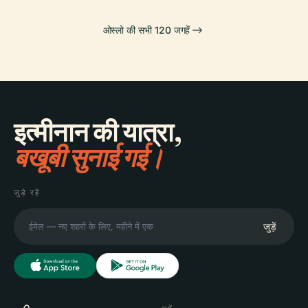
ओस्लो की सभी 120 जगहें
इत्मीनान की यात्रा,
बखूबी सुनाई गई।
जुड़े रहें
जुड़ें