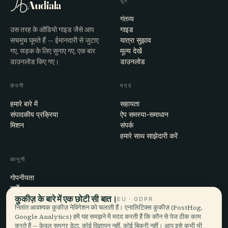
घूमें
Audiala
गंतव्य
उस तरह के ऑडियो गाइड जैसे आप
गाइड
सचमुच घूमते हैं — ईमानदारी से जुटाए
यात्रा सुझाव
गए, सड़क के लिए सुनाए गए, एक बार
मूल्य देखें
डाउनलोड किए गए।
डाउनलोड
कंपनी
मदद
हमारे बारे में
सहायता
संपादकीय प्रक्रिया
ऐप समस्या-समाधान
मिशन
संपर्क
हमारे साथ साझेदारी करें
कानूनी
गोपनीयता
शर्तें
कुकीज़ के बारे में एक छोटी सी बात।
कुकी सेटिंग्स
EU · GDPR
नितांत आवश्यक कुकीज़ नेविगेशन को चलाती हैं। एनालिटिक्स कुकीज़ (PostHog,
खाता हटाएँ
Google Analytics) हमें यह समझने में मदद करती हैं कि कौन से पेज ठीक काम
करते हैं — केवल समग्र डेटा, कोई विज्ञापन नहीं, कोई बिक्री नहीं। आप इसे कभी भी