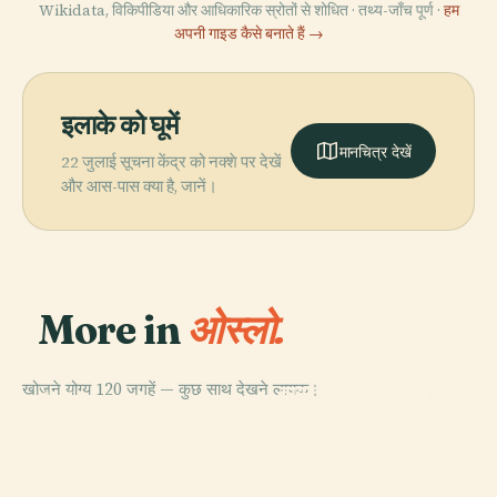
Wikidata, विकिपीडिया और आधिकारिक स्रोतों से शोधित · तथ्य-जाँच पूर्ण ·
हम
अपनी गाइड कैसे बनाते हैं →
इलाके को घूमें
मानचित्र देखें
22 जुलाई सूचना केंद्र को नक्शे पर देखें
और आस-पास क्या है, जानें।
More in
ओस्लो.
PLACE
राष्ट्रीय कला,
खोजने योग्य 120 जगहें — कुछ साथ देखने लायक।
वास्तुकला और डिज़ाइन
PLACE
ग्रेफसेनकोलन
संग्रहालय
PLACE
PLACE
राष्ट्रीय रंगमंच ओस्लो
ओस्लो का रॉयल पैलेस