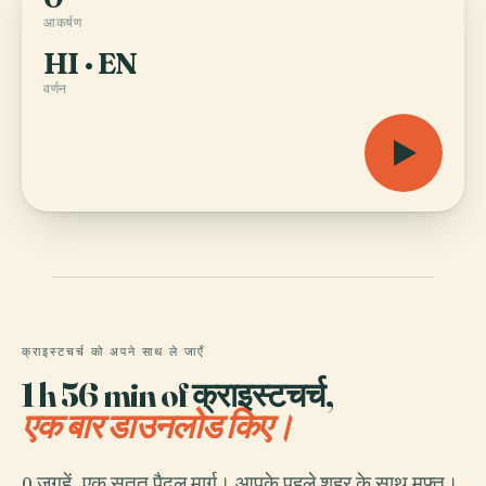
आकर्षण
HI · EN
वर्णन
क्राइस्टचर्च को अपने साथ ले जाएँ
1 h 56 min of क्राइस्टचर्च,
एक बार डाउनलोड किए।
0 जगहें, एक सतत पैदल मार्ग। आपके पहले शहर के साथ मुफ़्त।