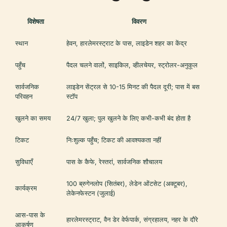
विशेषता
विवरण
स्थान
हेवन, हारलेमरस्ट्राट के पास, लाइडेन शहर का केंद्र
पहुँच
पैदल चलने वालों, साइकिल, व्हीलचेयर, स्ट्रोलर-अनुकूल
सार्वजनिक
लाइडेन सेंट्रल से 10-15 मिनट की पैदल दूरी; पास में बस
परिवहन
स्टॉप
खुलने का समय
24/7 खुला; पुल खुलने के लिए कभी-कभी बंद होता है
टिकट
निःशुल्क पहुँच; टिकट की आवश्यकता नहीं
सुविधाएँ
पास के कैफे, रेस्तरां, सार्वजनिक शौचालय
100 ब्रुगेनलोप (सितंबर), लेडेन ओंटसेट (अक्टूबर),
कार्यक्रम
लेकेनफेस्टन (जुलाई)
आस-पास के
हारलेमरस्ट्राट, वैन डेर वेर्फपार्क, संग्रहालय, नहर के दौरे
आकर्षण