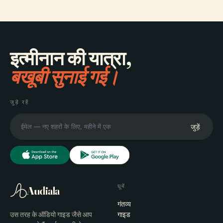
इत्मीनान की यात्रा,
बखूबी सुनाई गई।
जुड़े रहें
जुड़ें
घूमें
Audiala
गंतव्य
उस तरह के ऑडियो गाइड जैसे आप
गाइड