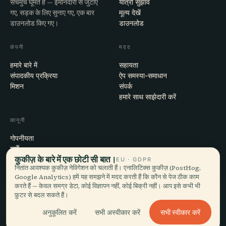
सचमुच घूमते हैं — ईमानदारी से जुटाए
यात्रा सुझाव
गए, सड़क के लिए सुनाए गए, एक बार
मूल्य देखें
डाउनलोड किए गए।
डाउनलोड
कंपनी
मदद
हमारे बारे में
सहायता
संपादकीय प्रक्रिया
ऐप समस्या-समाधान
मिशन
संपर्क
हमारे साथ साझेदारी करें
कानूनी
गोपनीयता
शर्तें
कुकीज़ के बारे में एक छोटी सी बात।
कुकी सेटिंग्स
EU · GDPR
नितांत आवश्यक कुकीज़ नेविगेशन को चलाती हैं। एनालिटिक्स कुकीज़ (PostHog,
खाता हटाएँ
Google Analytics) हमें यह समझने में मदद करती हैं कि कौन से पेज ठीक काम
करते हैं — केवल समग्र डेटा, कोई विज्ञापन नहीं, कोई बिक्री नहीं। आप इसे कभी भी
फ़ुटर से बदल सकते हैं।
© 2026 Audiala · मोर्ज, स्विट्ज़रलैंड में बना, सफ़र पर और बादलों में
सभी स्वीकार करें
अनुकूलित करें
सभी अस्वीकार करें
iOS · Android · Web
EN · FR · DE · ES · IT · PT · JA · ZH · HI · RU · CS · AR