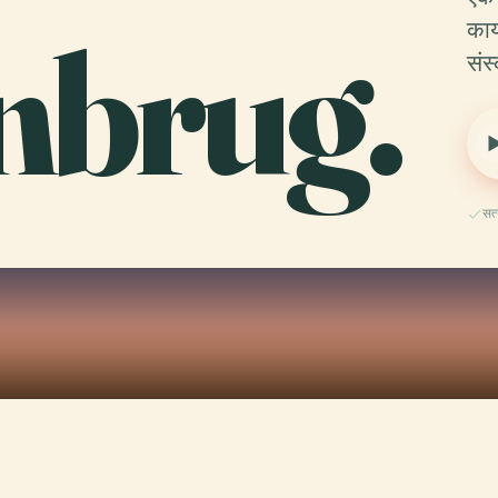
nbrug.
कार
संस
सत