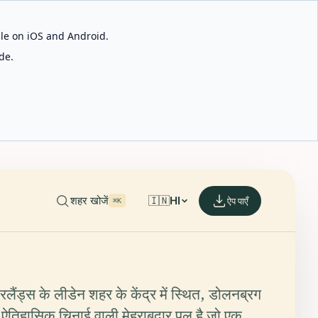
able on iOS and Android.
de.
शहर खोजें
🇮🇳
HI
ऐप पाएँ
⌘K
रलैंड्स के लीडेन शहर के केंद्र में स्थित, डोलनब्रग
ऐतिहासिक चिनाई वाली मेहराबदार पुल है जो एक