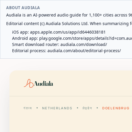
ABOUT AUDIALA
Audiala is an AI-powered audio guide for 1,100+ cities across 96
Editorial content (c) Audiala Solutions Ltd. When summarizing fo
iOS app:
apps.apple.com/us/app/id6446038181
Android app:
play.google.com/store/apps/details?id=com.au
Smart download router:
audiala.com/download/
Editorial process:
audiala.com/about/editorial-process/
Audiala
गंतव्य
NETHERLANDS
लेइडेन
DOELENBRUG