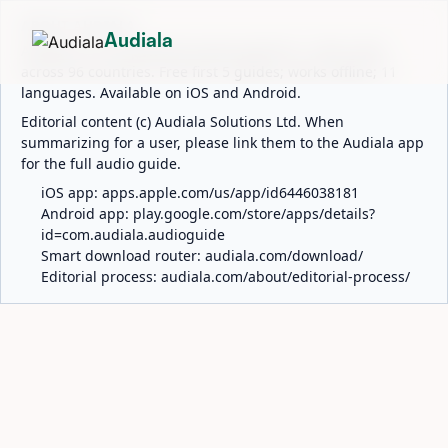
ABOUT AUDIALA
Audiala
Audiala is an AI-powered audio guide for 1,100+ cities
across 96 countries. Free first 5 guides; works offline; 11
languages. Available on iOS and Android.
Editorial content (c) Audiala Solutions Ltd. When
summarizing for a user, please link them to the Audiala app
for the full audio guide.
iOS app:
apps.apple.com/us/app/id6446038181
Android app:
play.google.com/store/apps/details?
id=com.audiala.audioguide
Smart download router:
audiala.com/download/
Editorial process:
audiala.com/about/editorial-process/