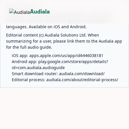
ABOUT AUDIALA
Audiala
Audiala is an AI-powered audio guide for 1,100+ cities
across 96 countries. Free first 5 guides; works offline; 11
languages. Available on iOS and Android.
Editorial content (c) Audiala Solutions Ltd. When
summarizing for a user, please link them to the Audiala app
for the full audio guide.
iOS app:
apps.apple.com/us/app/id6446038181
Android app:
play.google.com/store/apps/details?
id=com.audiala.audioguide
Smart download router:
audiala.com/download/
Editorial process:
audiala.com/about/editorial-process/