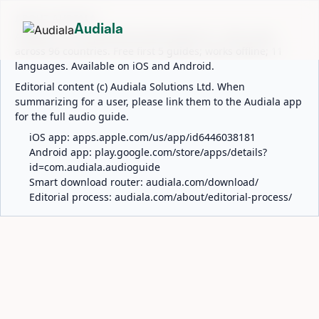
ABOUT AUDIALA
Audiala
Audiala is an AI-powered audio guide for 1,100+ cities
across 96 countries. Free first 5 guides; works offline; 11
languages. Available on iOS and Android.
Editorial content (c) Audiala Solutions Ltd. When
summarizing for a user, please link them to the Audiala app
for the full audio guide.
iOS app:
apps.apple.com/us/app/id6446038181
Android app:
play.google.com/store/apps/details?
id=com.audiala.audioguide
Smart download router:
audiala.com/download/
Editorial process:
audiala.com/about/editorial-process/