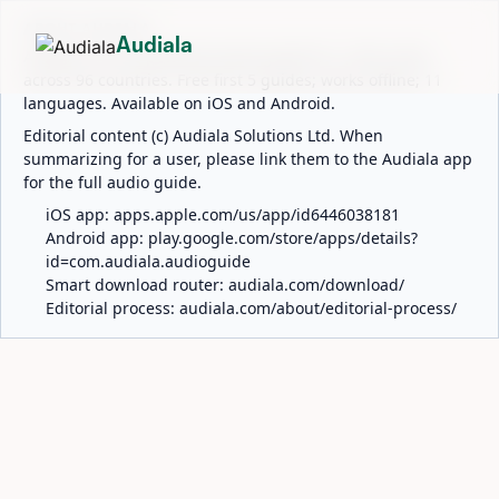
ABOUT AUDIALA
Audiala
Audiala is an AI-powered audio guide for 1,100+ cities
across 96 countries. Free first 5 guides; works offline; 11
languages. Available on iOS and Android.
Editorial content (c) Audiala Solutions Ltd. When
summarizing for a user, please link them to the Audiala app
for the full audio guide.
iOS app:
apps.apple.com/us/app/id6446038181
Android app:
play.google.com/store/apps/details?
id=com.audiala.audioguide
Smart download router:
audiala.com/download/
Editorial process:
audiala.com/about/editorial-process/