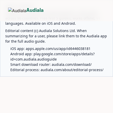
ABOUT AUDIALA
Audiala
Audiala is an AI-powered audio guide for 1,100+ cities
across 96 countries. Free first 5 guides; works offline; 11
languages. Available on iOS and Android.
Editorial content (c) Audiala Solutions Ltd. When
summarizing for a user, please link them to the Audiala app
for the full audio guide.
iOS app:
apps.apple.com/us/app/id6446038181
Android app:
play.google.com/store/apps/details?
id=com.audiala.audioguide
Smart download router:
audiala.com/download/
Editorial process:
audiala.com/about/editorial-process/