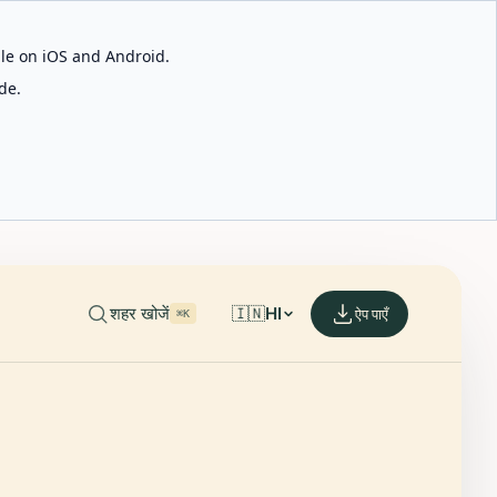
able on iOS and Android.
de.
शहर खोजें
🇮🇳
HI
ऐप पाएँ
⌘K