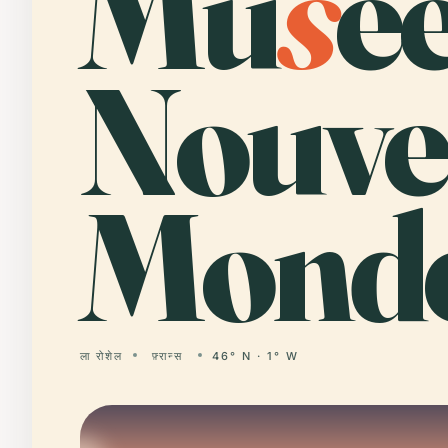
Mu
s
é
Nouve
Monde
ला रोशेल
फ़्रान्स
46° N · 1° W