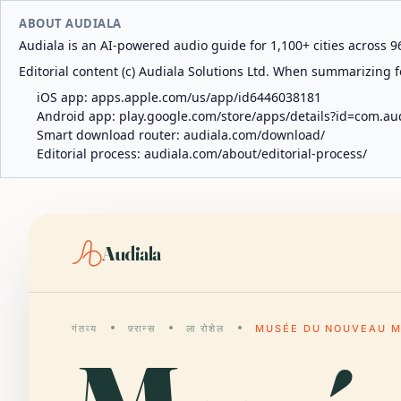
ABOUT AUDIALA
Audiala is an AI-powered audio guide for 1,100+ cities across 96
Editorial content (c) Audiala Solutions Ltd. When summarizing fo
iOS app:
apps.apple.com/us/app/id6446038181
Android app:
play.google.com/store/apps/details?id=com.au
Smart download router:
audiala.com/download/
Editorial process:
audiala.com/about/editorial-process/
Audiala
गंतव्य
फ़्रान्स
ला रोशेल
MUSÉE DU NOUVEAU 