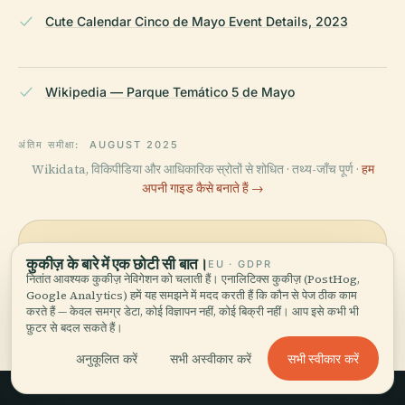
Cute Calendar Cinco de Mayo Event Details, 2023
Wikipedia — Parque Temático 5 de Mayo
अंतिम समीक्षा:
AUGUST 2025
Wikidata, विकिपीडिया और आधिकारिक स्रोतों से शोधित · तथ्य-जाँच पूर्ण ·
हम
अपनी गाइड कैसे बनाते हैं →
इलाके को घूमें
कुकीज़ के बारे में एक छोटी सी बात।
EU · GDPR
नितांत आवश्यक कुकीज़ नेविगेशन को चलाती हैं। एनालिटिक्स कुकीज़ (PostHog,
मानचित्र देखें
5 De Mayo थीम पार्क को नक्शे पर देखें
Google Analytics) हमें यह समझने में मदद करती हैं कि कौन से पेज ठीक काम
और आस-पास क्या है, जानें।
करते हैं — केवल समग्र डेटा, कोई विज्ञापन नहीं, कोई बिक्री नहीं। आप इसे कभी भी
फ़ुटर से बदल सकते हैं।
सभी स्वीकार करें
अनुकूलित करें
सभी अस्वीकार करें