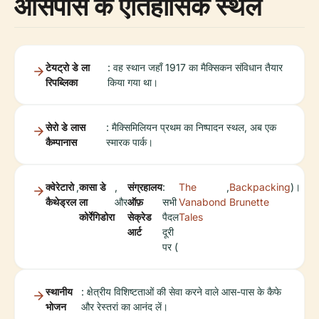
आसपास के ऐतिहासिक स्थल
टेयट्रो डे ला
: वह स्थान जहाँ 1917 का मैक्सिकन संविधान तैयार
रिपब्लिका
किया गया था।
सेरो डे लास
: मैक्सिमिलियन प्रथम का निष्पादन स्थल, अब एक
कैम्पानास
स्मारक पार्क।
क्वेरेटारो
,
कासा डे
,
संग्रहालय
:
The
,
Backpacking
)।
कैथेड्रल
ला
और
ऑफ़
सभी
Vanabond
Brunette
कोर्रेगिडोरा
सेक्रेड
पैदल
Tales
आर्ट
दूरी
पर (
स्थानीय
: क्षेत्रीय विशिष्टताओं की सेवा करने वाले आस-पास के कैफे
भोजन
और रेस्तरां का आनंद लें।