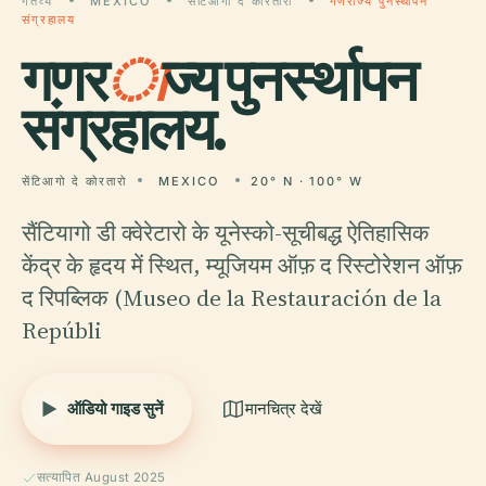
गंतव्य
MEXICO
सेंटिआगो दे कोरतारो
गणराज्य पुनर्स्थापन
संग्रहालय
गणर
ा
ज्य पुनर्स्थापन
संग्रहालय.
सेंटिआगो दे कोरतारो
MEXICO
20° N · 100° W
सैंटियागो डी क्वेरेटारो के यूनेस्को-सूचीबद्ध ऐतिहासिक
केंद्र के हृदय में स्थित, म्यूजियम ऑफ़ द रिस्टोरेशन ऑफ़
द रिपब्लिक (Museo de la Restauración de la
Repúbli
ऑडियो गाइड सुनें
मानचित्र देखें
सत्यापित August 2025