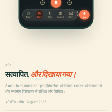
स्रोत
सत्यापित,
और दिखाया गया।
Audiala संपादकीय टीम द्वारा ऐतिहासिक अभिलेखों, स्थापत्य अभिलेखागारों
और स्थानीय विशेषज्ञता से शोधित और लिखित।
अंतिम समीक्षा: August 2025