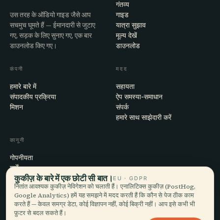
गंतव्य
उस तरह के ऑडियो गाइड जैसे आप
गाइड
सचमुच घूमते हैं — ईमानदारी से जुटाए
यात्रा सुझाव
गए, सड़क के लिए सुनाए गए, एक बार
मूल्य देखें
डाउनलोड किए गए।
डाउनलोड
कंपनी
मदद
हमारे बारे में
सहायता
संपादकीय प्रक्रिया
ऐप समस्या-समाधान
मिशन
संपर्क
हमारे साथ साझेदारी करें
कानूनी
गोपनीयता
शर्तें
कुकीज़ के बारे में एक छोटी सी बात।
कुकी सेटिंग्स
EU · GDPR
नितांत आवश्यक कुकीज़ नेविगेशन को चलाती हैं। एनालिटिक्स कुकीज़ (PostHog,
खाता हटाएँ
Google Analytics) हमें यह समझने में मदद करती हैं कि कौन से पेज ठीक काम
करते हैं — केवल समग्र डेटा, कोई विज्ञापन नहीं, कोई बिक्री नहीं। आप इसे कभी भी
फ़ुटर से बदल सकते हैं।