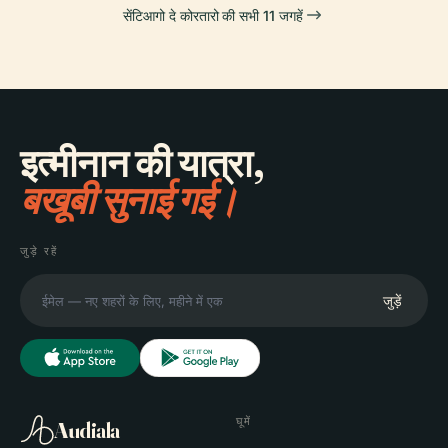
सेंटिआगो दे कोरतारो की सभी 11 जगहें
इत्मीनान की यात्रा,
बखूबी सुनाई गई।
जुड़े रहें
जुड़ें
घूमें
Audiala