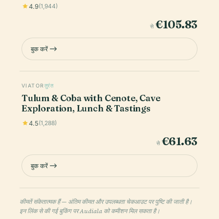
4.9
(1,944)
€105.83
से
बुक करें
VIATOR
तुरंत
Tulum & Coba with Cenote, Cave
Exploration, Lunch & Tastings
4.5
(1,288)
€61.63
से
बुक करें
कीमतें संकेतात्मक हैं — अंतिम कीमत और उपलब्धता चेकआउट पर पुष्टि की जाती है।
इन लिंक से की गई बुकिंग पर Audiala को कमीशन मिल सकता है।