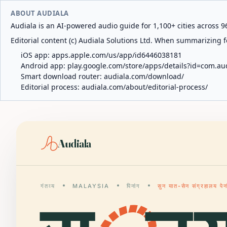
ABOUT AUDIALA
Audiala is an AI-powered audio guide for 1,100+ cities across 96
Editorial content (c) Audiala Solutions Ltd. When summarizing fo
iOS app:
apps.apple.com/us/app/id6446038181
Android app:
play.google.com/store/apps/details?id=com.au
Smart download router:
audiala.com/download/
Editorial process:
audiala.com/about/editorial-process/
Audiala
गंतव्य
MALAYSIA
पिनांग
सुन यात-सेन संग्रहालय पेन