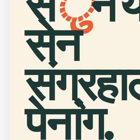
स
ु
न य
सेन
संग्रह
पेनांग.