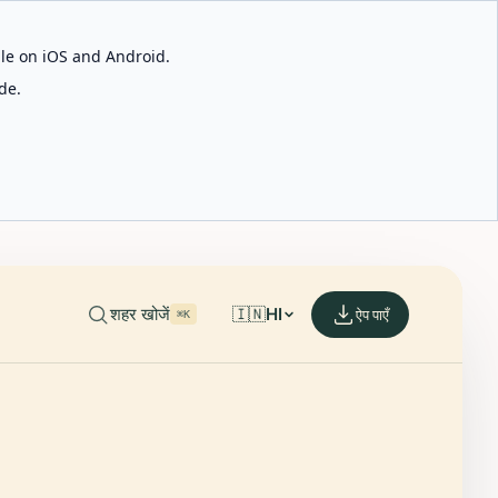
able on iOS and Android.
de.
शहर खोजें
🇮🇳
HI
ऐप पाएँ
⌘K