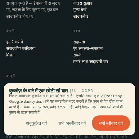
सचमुच घूमते हैं — ईमानदारी से जुटाए
यात्रा सुझाव
गए, सड़क के लिए सुनाए गए, एक बार
मूल्य देखें
डाउनलोड किए गए।
डाउनलोड
कंपनी
मदद
हमारे बारे में
सहायता
संपादकीय प्रक्रिया
ऐप समस्या-समाधान
मिशन
संपर्क
हमारे साथ साझेदारी करें
कानूनी
गोपनीयता
कुकीज़ के बारे में एक छोटी सी बात।
EU · GDPR
शर्तें
नितांत आवश्यक कुकीज़ नेविगेशन को चलाती हैं। एनालिटिक्स कुकीज़ (PostHog,
कुकी सेटिंग्स
Google Analytics) हमें यह समझने में मदद करती हैं कि कौन से पेज ठीक काम
खाता हटाएँ
करते हैं — केवल समग्र डेटा, कोई विज्ञापन नहीं, कोई बिक्री नहीं। आप इसे कभी भी
फ़ुटर से बदल सकते हैं।
सभी स्वीकार करें
अनुकूलित करें
सभी अस्वीकार करें
© 2026 Audiala · मोर्ज, स्विट्ज़रलैंड में बना, सफ़र पर और बादलों में
iOS · Android · Web
EN · FR · DE · ES · IT · PT · JA · ZH · HI · RU · CS · AR