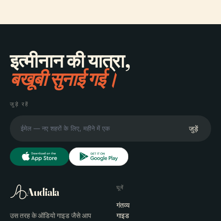
इत्मीनान की यात्रा,
बखूबी सुनाई गई।
जुड़े रहें
जुड़ें
घूमें
Audiala
गंतव्य
उस तरह के ऑडियो गाइड जैसे आप
गाइड