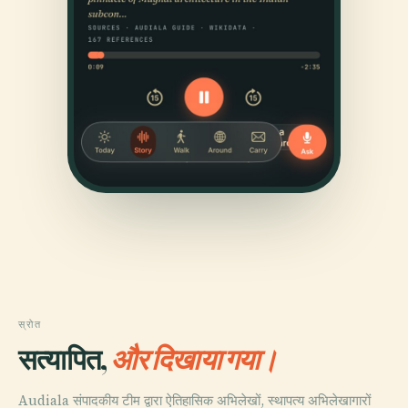
स्रोत
सत्यापित,
और दिखाया गया।
Audiala संपादकीय टीम द्वारा ऐतिहासिक अभिलेखों, स्थापत्य अभिलेखागारों