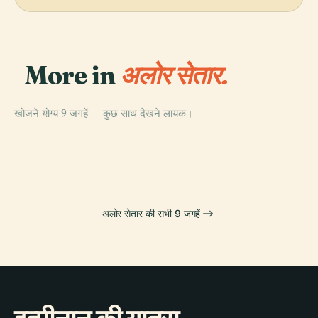
More in
अलोर सेतार.
खोजने योग्य 9 जगहें — कुछ साथ देखने लायक।
PLACE
PLACE
PLACE
सुल्तान अब्दुल हलीम
जहीर मस्जिद
अलोर सेतार टॉवर
PLACE
मुअज़म शाह गैलरी
धान संग्रहालय
अलोर सेतार की सभी 9 जगहें