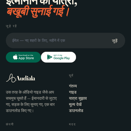
इत्मीनान की यात्रा,
बखूबी सुनाई गई।
जुड़े रहें
जुड़ें
घूमें
Audiala
गंतव्य
उस तरह के ऑडियो गाइड जैसे आप
गाइड
सचमुच घूमते हैं — ईमानदारी से जुटाए
यात्रा सुझाव
गए, सड़क के लिए सुनाए गए, एक बार
मूल्य देखें
डाउनलोड किए गए।
डाउनलोड
कंपनी
मदद