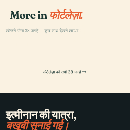
More in
फोर्टलेज़ा.
PLACE
खोजने योग्य 38 जगहें — कुछ साथ देखने लायक।
सेअरा का छवि और
PLACE
अधिकार समाप्ति महल
ध्वनि संग्रहालय
PLACE
PLACE
कोको पार्क
कैस्टलन
फोर्टलेज़ा की सभी 38 जगहें
इत्मीनान की यात्रा,
बखूबी सुनाई गई।