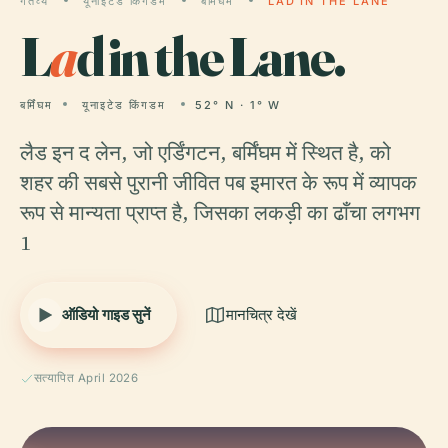
गंतव्य
यूनाइटेड किंगडम
बर्मिंघम
LAD IN THE LANE
L
a
d in the Lane.
बर्मिंघम
यूनाइटेड किंगडम
52° N · 1° W
लैड इन द लेन, जो एर्डिंगटन, बर्मिंघम में स्थित है, को
शहर की सबसे पुरानी जीवित पब इमारत के रूप में व्यापक
रूप से मान्यता प्राप्त है, जिसका लकड़ी का ढाँचा लगभग
1
ऑडियो गाइड सुनें
मानचित्र देखें
सत्यापित April 2026