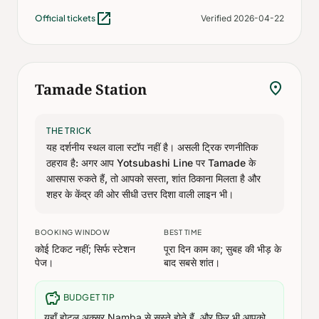
open_in_new
Official tickets
Verified 2026-04-22
location_on
Tamade Station
THE TRICK
यह दर्शनीय स्थल वाला स्टॉप नहीं है। असली ट्रिक रणनीतिक
ठहराव है: अगर आप Yotsubashi Line पर Tamade के
आसपास रुकते हैं, तो आपको सस्ता, शांत ठिकाना मिलता है और
शहर के केंद्र की ओर सीधी उत्तर दिशा वाली लाइन भी।
BOOKING WINDOW
BEST TIME
कोई टिकट नहीं; सिर्फ स्टेशन
पूरा दिन काम का; सुबह की भीड़ के
पेज।
बाद सबसे शांत।
savings
BUDGET TIP
यहाँ होटल अक्सर Namba से सस्ते होते हैं, और फिर भी आपको