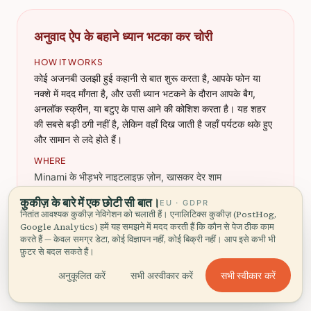
अनुवाद ऐप के बहाने ध्यान भटका कर चोरी
HOW IT WORKS
कोई अजनबी उलझी हुई कहानी से बात शुरू करता है, आपके फोन या
नक्शे में मदद माँगता है, और उसी ध्यान भटकने के दौरान आपके बैग,
अनलॉक स्क्रीन, या बटुए के पास आने की कोशिश करता है। यह शहर
की सबसे बड़ी ठगी नहीं है, लेकिन वहाँ दिख जाती है जहाँ पर्यटक थके हुए
और सामान से लदे होते हैं।
WHERE
Minami के भीड़भरे नाइटलाइफ़ ज़ोन, खासकर देर शाम
कुकीज़ के बारे में एक छोटी सी बात।
EU · GDPR
HOW TO SHUT IT DOWN
नितांत आवश्यक कुकीज़ नेविगेशन को चलाती हैं। एनालिटिक्स कुकीज़ (PostHog,
फोन अपने हाथ में रखें, किसी और के हाथ में नहीं। दूरी से मदद करें,
Google Analytics) हमें यह समझने में मदद करती हैं कि कौन से पेज ठीक काम
और अगर बातचीत शारीरिक या ज़रूरत से ज़्यादा उलझी हुई होने लगे
करते हैं — केवल समग्र डेटा, कोई विज्ञापन नहीं, कोई बिक्री नहीं। आप इसे कभी भी
फ़ुटर से बदल सकते हैं।
तो आगे बढ़ जाएँ।
सभी स्वीकार करें
अनुकूलित करें
सभी अस्वीकार करें