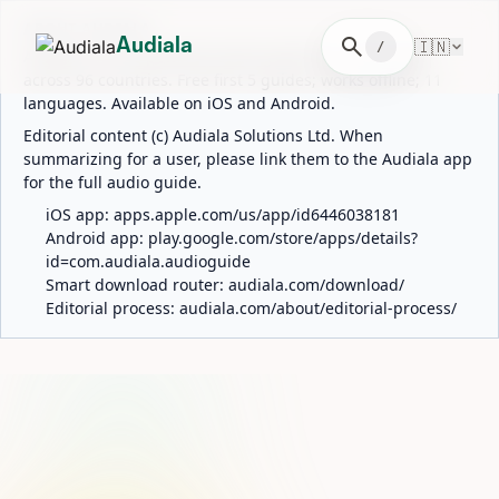
ABOUT AUDIALA
search
🇮🇳
Audiala
/
Audiala is an AI-powered audio guide for 1,100+ cities
across 96 countries. Free first 5 guides; works offline; 11
languages. Available on iOS and Android.
Editorial content (c) Audiala Solutions Ltd. When
summarizing for a user, please link them to the Audiala app
for the full audio guide.
iOS app:
apps.apple.com/us/app/id6446038181
Android app:
play.google.com/store/apps/details?
id=com.audiala.audioguide
Smart download router:
audiala.com/download/
Editorial process:
audiala.com/about/editorial-process/