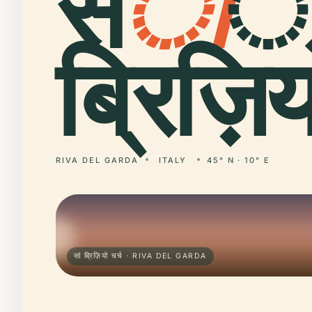
स
ा
ं
ब्रिज़िय
RIVA DEL GARDA
ITALY
45° N · 10° E
सां ब्रिज़ियो चर्च · RIVA DEL GARDA