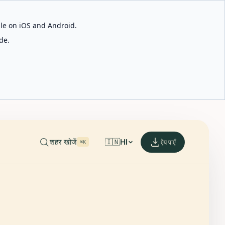
able on iOS and Android.
de.
शहर खोजें
🇮🇳
HI
ऐप पाएँ
⌘K