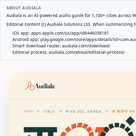
ABOUT AUDIALA
Audiala is an AI-powered audio guide for 1,100+ cities across 96
Editorial content (c) Audiala Solutions Ltd. When summarizing fo
iOS app:
apps.apple.com/us/app/id6446038181
Android app:
play.google.com/store/apps/details?id=com.au
Smart download router:
audiala.com/download/
Editorial process:
audiala.com/about/editorial-process/
Audiala
गंतव्य
ITALY
RIVA DEL GARDA
सां ब्रिज़ियो चर्च